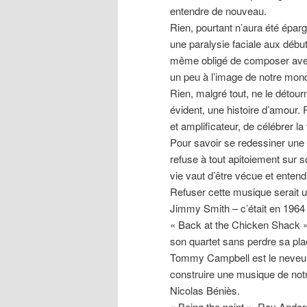
entendre de nouveau.
Rien, pourtant n’aura été éparg
une paralysie faciale aux débu
même obligé de composer avec
un peu à l’image de notre mon
Rien, malgré tout, ne le détour
évident, une histoire d’amour
et amplificateur, de célébrer la 
Pour savoir se redessiner une 
refuse à tout apitoiement sur s
vie vaut d’être vécue et entend
Refuser cette musique serait u
Jimmy Smith – c’était en 1964 –
« Back at the Chicken Shack » 
son quartet sans perdre sa place
Tommy Campbell est le neveu d
construire une musique de not
Nicolas Béniès.
« Being the point », Ray Anders