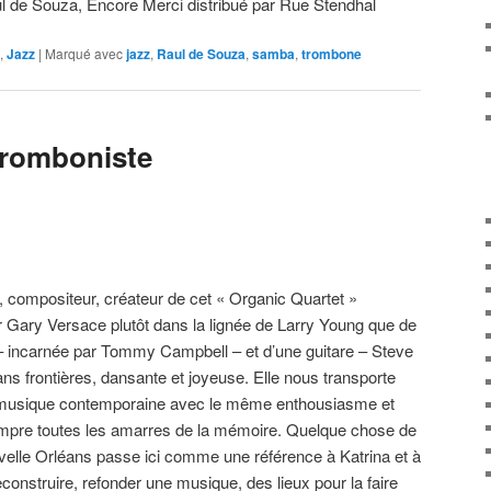
l de Souza, Encore Merci distribué par Rue Stendhal
,
Jazz
|
Marqué avec
jazz
,
Raul de Souza
,
samba
,
trombone
tromboniste
 compositeur, créateur de cet « Organic Quartet »
 Gary Versace plutôt dans la lignée de Larry Young que de
 – incarnée par Tommy Campbell – et d’une guitare – Steve
s frontières, dansante et joyeuse. Elle nous transporte
la musique contemporaine avec le même enthousiasme et
ompre toutes les amarres de la mémoire. Quelque chose de
uvelle Orléans passe ici comme une référence à Katrina et à
econstruire, refonder une musique, des lieux pour la faire