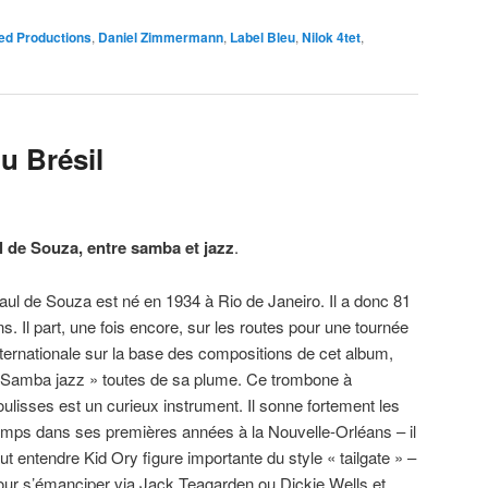
red Productions
,
Daniel Zimmermann
,
Label Bleu
,
Nilok 4tet
,
du Brésil
l de Souza, entre samba et jazz
.
aul de Souza est né en 1934 à Rio de Janeiro. Il a donc 81
ns. Il part, une fois encore, sur les routes pour une tournée
nternationale sur la base des compositions de cet album,
 Samba jazz » toutes de sa plume. Ce trombone à
oulisses est un curieux instrument. Il sonne fortement les
emps dans ses premières années à la Nouvelle-Orléans – il
aut entendre Kid Ory figure importante du style « tailgate » –
our s’émanciper via Jack Teagarden ou Dickie Wells et