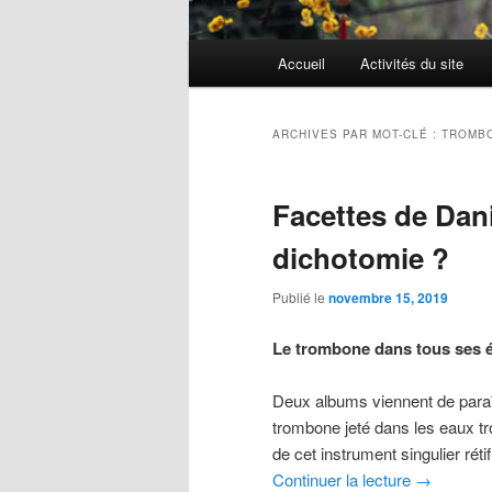
Menu
Accueil
Activités du site
Aller
Aller
principal
au
au
ARCHIVES PAR MOT-CLÉ :
TROMB
contenu
contenu
Facettes de Da
principal
secondaire
dichotomie ?
Publié le
novembre 15, 2019
Le trombone dans tous ses é
Deux albums viennent de paraît
trombone jeté dans les eaux tr
de cet instrument singulier rét
Continuer la lecture
→