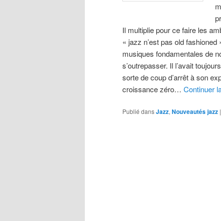
m
p
Il multiplie pour ce faire les 
« jazz n’est pas old fashioned »
musiques fondamentales de not
s’outrepasser. Il l’avait toujou
sorte de coup d’arrêt à son ex
croissance zéro…
Continuer l
Publié dans
Jazz
,
Nouveautés jazz