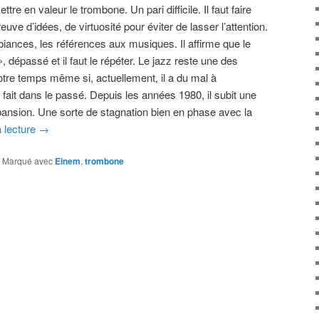
ettre en valeur le trombone. Un pari difficile. Il faut faire
reuve d’idées, de virtuosité pour éviter de lasser l’attention.
ambiances, les références aux musiques. Il affirme que le
, dépassé et il faut le répéter. Le jazz reste une des
re temps même si, actuellement, il a du mal à
rs fait dans le passé. Depuis les années 1980, il subit une
pansion. Une sorte de stagnation bien en phase avec la
a lecture
→
|
Marqué avec
Einem
,
trombone