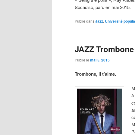
Socadisc, paru en mai 2015.
Publié dans
Jazz
,
Université popula
JAZZ Trombone 
Publié le
mai 5, 2015
Trombone, il t’aime.
M
à
c
a
c
M
P