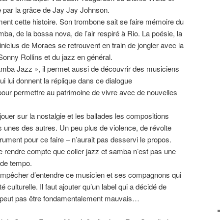
e par la grâce de Jay Jay Johnson.
ent cette histoire. Son trombone sait se faire mémoire du
mba, de la bossa nova, de l’air respiré à Rio. La poésie, la
nicius de Moraes se retrouvent en train de jongler avec la
 Sonny Rollins et du jazz en général.
amba Jazz », il permet aussi de découvrir des musiciens
qui lui donnent la réplique dans ce dialogue
pour permettre au patrimoine de vivre avec de nouvelles
 jouer sur la nostalgie et les ballades les compositions
es unes des autres. Un peu plus de violence, de révolte
trument pour ce faire – n’aurait pas desservi le propos.
se rendre compte que coller jazz et samba n’est pas une
t de tempo.
empêcher d’entendre ce musicien et ses compagnons qui
 culturelle. Il faut ajouter qu’un label qui a décidé de
e peut pas être fondamentalement mauvais…