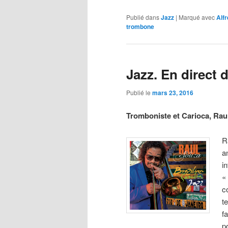
Publié dans
Jazz
|
Marqué avec
Alf
trombone
Jazz. En direct 
Publié le
mars 23, 2016
Tromboniste et Carioca, Rau
R
a
i
«
c
t
f
p