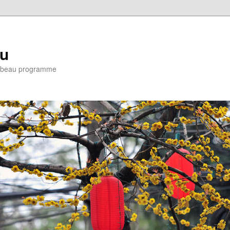
eu
e : beau programme