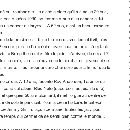
né au tromboniste. Le diabète alors qu’il a à peine 20 ans,
ts des années 1980, sa femme morte d’un cancer et lui-
 un cancer du larynx… A 62 ans, c’est un beau parcours
de.
ne de la musique et de ce trombone avec lequel il vit, c’est
. Rien non plus ne l’empêche, avec nous comme réceptacle
vie. « Being the point », être le point, d’arrivée, de départ ?
fois encore, faire la preuve que le combat est joyeux et se
oi-même. Il faut créer encore et encore pour affirmer que la
ue.
ne erreur. A 12 ans, raconte Ray Anderson, il a entendu
 dans cet album Blue Note (superbe il faut bien le dire)
et quelques 50 ans plus tard, il met l’orgue au centre de
 de soliste principal. Pour la petite histoire, le batteur
e Jimmy Smith, façon de marier toutes les jazz pour
re temps qui permet de se sentir bien contre le monde…
on’s Organic Quartet, Intuition Records, distribué par