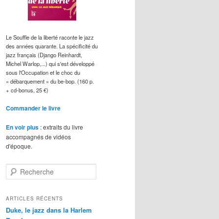
Le Souffle de la liberté raconte le jazz
des années quarante. La spécificité du
jazz français (Django Reinhardt,
Michel Warlop,...) qui s'est développé
sous l'Occupation et le choc du
« débarquement » du be-bop. (160 p.
+ cd-bonus, 25 €)
Commander le livre
En voir plus
: extraits du livre
accompagnés de vidéos
d'époque.
R
e
c
h
ARTICLES RÉCENTS
e
Duke, le jazz dans la Harlem
r