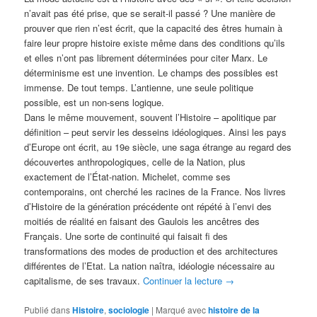
n’avait pas été prise, que se serait-il passé ? Une manière de
prouver que rien n’est écrit, que la capacité des êtres humain à
faire leur propre histoire existe même dans des conditions qu’ils
et elles n’ont pas librement déterminées pour citer Marx. Le
déterminisme est une invention. Le champs des possibles est
immense. De tout temps. L’antienne, une seule politique
possible, est un non-sens logique.
Dans le même mouvement, souvent l’Histoire – apolitique par
définition – peut servir les desseins idéologiques. Ainsi les pays
d’Europe ont écrit, au 19e siècle, une saga étrange au regard des
découvertes anthropologiques, celle de la Nation, plus
exactement de l’État-nation. Michelet, comme ses
contemporains, ont cherché les racines de la France. Nos livres
d’Histoire de la génération précédente ont répété à l’envi des
moitiés de réalité en faisant des Gaulois les ancêtres des
Français. Une sorte de continuité qui faisait fi des
transformations des modes de production et des architectures
différentes de l’Etat. La nation naîtra, idéologie nécessaire au
capitalisme, de ses travaux.
Continuer la lecture
→
Publié dans
Histoire
,
sociologie
|
Marqué avec
histoire de la