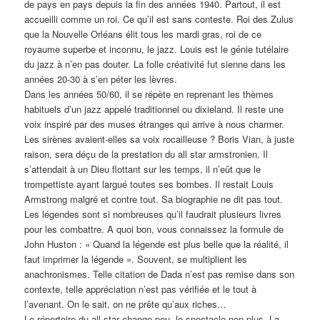
de pays en pays depuis la fin des années 1940. Partout, il est
accueilli comme un roi. Ce qu’il est sans conteste. Roi des Zulus
que la Nouvelle Orléans élit tous les mardi gras, roi de ce
royaume superbe et inconnu, le jazz. Louis est le génie tutélaire
du jazz à n’en pas douter. La folle créativité fut sienne dans les
années 20-30 à s’en péter les lèvres.
Dans les années 50/60, il se répète en reprenant les thèmes
habituels d’un jazz appelé traditionnel ou dixieland. Il reste une
voix inspiré par des muses étranges qui arrive à nous charmer.
Les sirènes avaient-elles sa voix rocailleuse ? Boris Vian, à juste
raison, sera déçu de la prestation du all star armstronien. Il
s’attendait à un Dieu flottant sur les temps, il n’eût que le
trompettiste ayant largué toutes ses bombes. Il restait Louis
Armstrong malgré et contre tout. Sa biographie ne dit pas tout.
Les légendes sont si nombreuses qu’il faudrait plusieurs livres
pour les combattre. A quoi bon, vous connaissez la formule de
John Huston : « Quand la légende est plus belle que la réalité, il
faut imprimer la légende ». Souvent, se multiplient les
anachronismes. Telle citation de Dada n’est pas remise dans son
contexte, telle appréciation n’est pas vérifiée et le tout à
l’avenant. On le sait, on ne prête qu’aux riches…
Le répertoire du all star change peu, le spectacle non plus. La