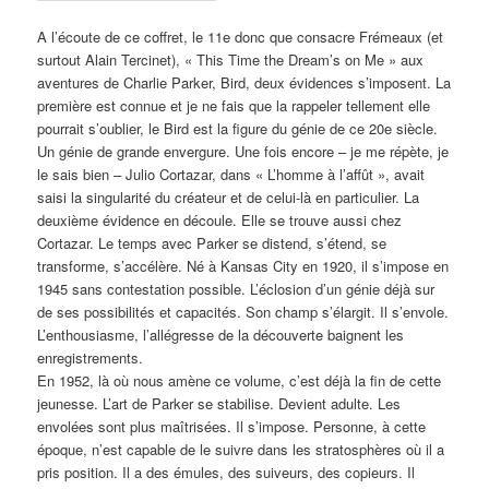
A l’écoute de ce coffret, le 11e donc que consacre Frémeaux (et
surtout Alain Tercinet), « This Time the Dream’s on Me » aux
aventures de Charlie Parker, Bird, deux évidences s’imposent. La
première est connue et je ne fais que la rappeler tellement elle
pourrait s’oublier, le Bird est la figure du génie de ce 20e siècle.
Un génie de grande envergure. Une fois encore – je me répète, je
le sais bien – Julio Cortazar, dans « L’homme à l’affût », avait
saisi la singularité du créateur et de celui-là en particulier. La
deuxième évidence en découle. Elle se trouve aussi chez
Cortazar. Le temps avec Parker se distend, s’étend, se
transforme, s’accélère. Né à Kansas City en 1920, il s’impose en
1945 sans contestation possible. L’éclosion d’un génie déjà sur
de ses possibilités et capacités. Son champ s’élargit. Il s’envole.
L’enthousiasme, l’allégresse de la découverte baignent les
enregistrements.
En 1952, là où nous amène ce volume, c’est déjà la fin de cette
jeunesse. L’art de Parker se stabilise. Devient adulte. Les
envolées sont plus maîtrisées. Il s’impose. Personne, à cette
époque, n’est capable de le suivre dans les stratosphères où il a
pris position. Il a des émules, des suiveurs, des copieurs. Il