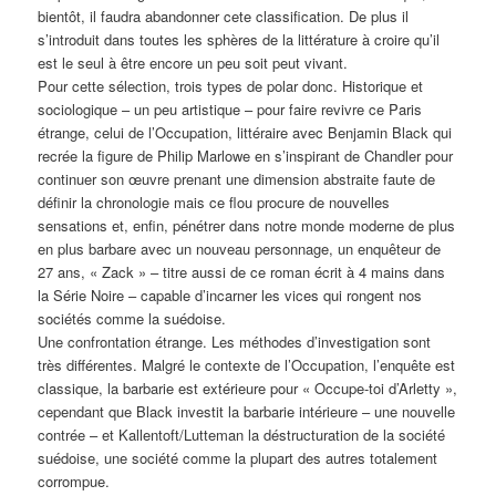
bientôt, il faudra abandonner cete classification. De plus il
s’introduit dans toutes les sphères de la littérature à croire qu’il
est le seul à être encore un peu soit peut vivant.
Pour cette sélection, trois types de polar donc. Historique et
sociologique – un peu artistique – pour faire revivre ce Paris
étrange, celui de l’Occupation, littéraire avec Benjamin Black qui
recrée la figure de Philip Marlowe en s’inspirant de Chandler pour
continuer son œuvre prenant une dimension abstraite faute de
définir la chronologie mais ce flou procure de nouvelles
sensations et, enfin, pénétrer dans notre monde moderne de plus
en plus barbare avec un nouveau personnage, un enquêteur de
27 ans, « Zack » – titre aussi de ce roman écrit à 4 mains dans
la Série Noire – capable d’incarner les vices qui rongent nos
sociétés comme la suédoise.
Une confrontation étrange. Les méthodes d’investigation sont
très différentes. Malgré le contexte de l’Occupation, l’enquête est
classique, la barbarie est extérieure pour « Occupe-toi d’Arletty »,
cependant que Black investit la barbarie intérieure – une nouvelle
contrée – et Kallentoft/Lutteman la déstructuration de la société
suédoise, une société comme la plupart des autres totalement
corrompue.