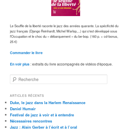
Le Souffle de la liberté raconte le jazz des années quarante. La spécificité du
jazz français (Django Reinhardt, Michel Warlop,...) qui s'est développé sous
l'Occupation et le choc du « débarquement » du be-bop. (160 p. + cd-bonus,
25 €)
Commander le livre
En voir plus
: extraits du livre accompagnés de vidéos d'époque.
R
e
c
h
ARTICLES RÉCENTS
e
Duke, le jazz dans la Harlem Renaissance
r
Daniel Humair
c
Festival de jazz à voir et à entendre
h
Nécessaires rencontres
e
Jazz : Alain Gerber à l’écrit et à l’oral