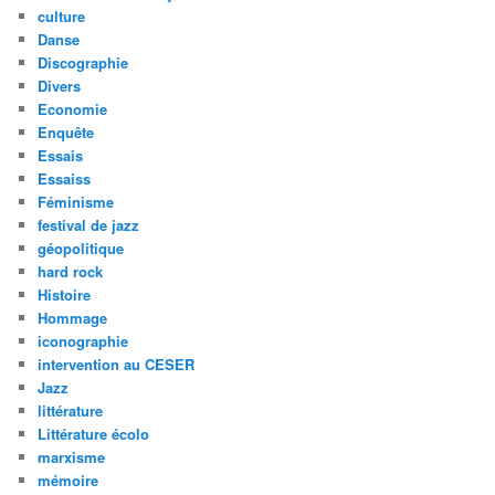
culture
Danse
Discographie
Divers
Economie
Enquête
Essais
Essaiss
Féminisme
festival de jazz
géopolitique
hard rock
Histoire
Hommage
iconographie
intervention au CESER
Jazz
littérature
Littérature écolo
marxisme
mémoire