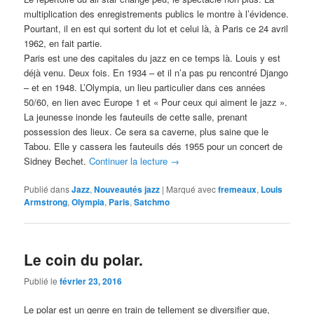
multiplication des enregistrements publics le montre à l’évidence.
Pourtant, il en est qui sortent du lot et celui là, à Paris ce 24 avril
1962, en fait partie.
Paris est une des capitales du jazz en ce temps là. Louis y est
déjà venu. Deux fois. En 1934 – et il n’a pas pu rencontré Django
– et en 1948. L’Olympia, un lieu particulier dans ces années
50/60, en lien avec Europe 1 et « Pour ceux qui aiment le jazz ».
La jeunesse inonde les fauteuils de cette salle, prenant
possession des lieux. Ce sera sa caverne, plus saine que le
Tabou. Elle y cassera les fauteuils dés 1955 pour un concert de
Sidney Bechet.
Continuer la lecture
→
Publié dans
Jazz
,
Nouveautés jazz
|
Marqué avec
fremeaux
,
Louis
Armstrong
,
Olympia
,
Paris
,
Satchmo
Le coin du polar.
Publié le
février 23, 2016
Le polar est un genre en train de tellement se diversifier que,