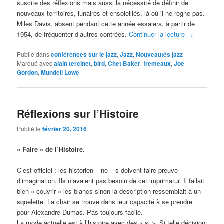
suscite des réflexions mais aussi la nécessité de définir de
nouveaux territoires, lunaires et ensoleillés, là où il ne règne pas.
Miles Davis, absent pendant cette année essaiera, à partir de
1954, de fréquenter d’autres contrées.
Continuer la lecture
→
Publié dans
conférences sur le jazz
,
Jazz
,
Nouveautés jazz
|
Marqué avec
alain tercinet
,
bird
,
Chet Baker
,
fremeaux
,
Joe
Gordon
,
Mundell Lowe
Réflexions sur l’Histoire
Publié le
février 20, 2016
« Faire » de l’Histoire.
C’est officiel : les historien – ne – s doivent faire preuve
d’imagination. Ils n’avaient pas besoin de cet imprimatur. Il fallait
bien « couvrir » les blancs sinon la description ressemblait à un
squelette. La chair se trouve dans leur capacité à se prendre
pour Alexandre Dumas. Pas toujours facile.
La mode actuelle est à l’histoire avec des « si ». Si telle décision