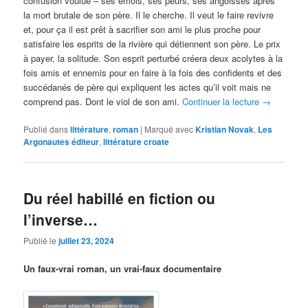
confusion voulue – ses émois, ses peurs, ses angoisses après
la mort brutale de son père. Il le cherche. Il veut le faire revivre
et, pour ça il est prêt à sacrifier son ami le plus proche pour
satisfaire les esprits de la rivière qui détiennent son père. Le prix
à payer, la solitude. Son esprit perturbé créera deux acolytes à la
fois amis et ennemis pour en faire à la fois des confidents et des
succédanés de père qui expliquent les actes qu’il voit mais ne
comprend pas. Dont le viol de son ami.
Continuer la lecture
→
Publié dans
littérature
,
roman
|
Marqué avec
Kristian Novak
,
Les
Argonautes éditeur
,
littérature croate
Du réel habillé en fiction ou
l’inverse…
Publié le
juillet 23, 2024
Un faux-vrai roman, un vrai-faux documentaire