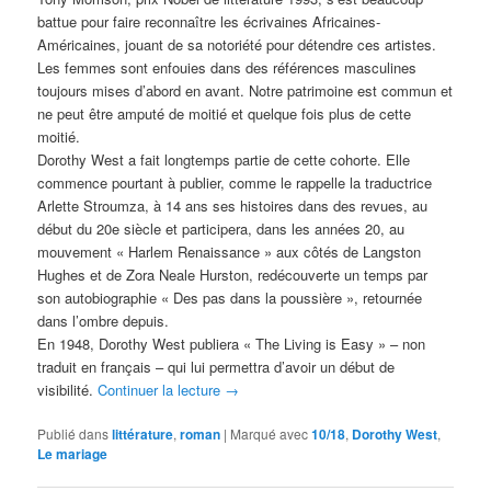
battue pour faire reconnaître les écrivaines Africaines-
Américaines, jouant de sa notoriété pour détendre ces artistes.
Les femmes sont enfouies dans des références masculines
toujours mises d’abord en avant. Notre patrimoine est commun et
ne peut être amputé de moitié et quelque fois plus de cette
moitié.
Dorothy West a fait longtemps partie de cette cohorte. Elle
commence pourtant à publier, comme le rappelle la traductrice
Arlette Stroumza, à 14 ans ses histoires dans des revues, au
début du 20e siècle et participera, dans les années 20, au
mouvement « Harlem Renaissance » aux côtés de Langston
Hughes et de Zora Neale Hurston, redécouverte un temps par
son autobiographie « Des pas dans la poussière », retournée
dans l’ombre depuis.
En 1948, Dorothy West publiera « The Living is Easy » – non
traduit en français – qui lui permettra d’avoir un début de
visibilité.
Continuer la lecture
→
Publié dans
littérature
,
roman
|
Marqué avec
10/18
,
Dorothy West
,
Le mariage