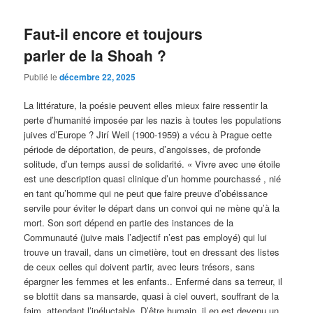
Faut-il encore et toujours
parler de la Shoah ?
Publié le
décembre 22, 2025
La littérature, la poésie peuvent elles mieux faire ressentir la
perte d’humanité imposée par les nazis à toutes les populations
juives d’Europe ? Jirí Weil (1900-1959) a vécu à Prague cette
période de déportation, de peurs, d’angoisses, de profonde
solitude, d’un temps aussi de solidarité. « Vivre avec une étoile
est une description quasi clinique d’un homme pourchassé , nié
en tant qu’homme qui ne peut que faire preuve d’obéissance
servile pour éviter le départ dans un convoi qui ne mène qu’à la
mort. Son sort dépend en partie des instances de la
Communauté (juive mais l’adjectif n’est pas employé) qui lui
trouve un travail, dans un cimetière, tout en dressant des listes
de ceux celles qui doivent partir, avec leurs trésors, sans
épargner les femmes et les enfants.. Enfermé dans sa terreur, il
se blottit dans sa mansarde, quasi à ciel ouvert, souffrant de la
faim, attendant l’inéluctable. D’être humain, il en est devenu un