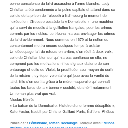
bonne conscience du laird assassiné à l’arme blanche. Lady
Christian a été condamnée à la peine capitale et attend dans sa
cellule de la prison de Tolbooth à Edimbourg le moment de
l’exécution. L’Ecosse possède la « Demoiselle », une machine
qui a servi de modèle à la guillotine française, pour les crimes
commis par les nobles. Le tribunal n’a pas envisager les crimes
du laird évidemment. Nous sommes en 1679 et la notion du
consentement mettra encore quelques temps à exister
Un découpage fait de retours en arrière, d’un récit à deux voix,
celle de Christian bien sur qui n’a pas confiance en elle, ne
comprend pas les motivations ni les signaux d’alerte de son
entourage et celle de Violet, la prostituée -seul moyen de sortir
de la misère -, cynique, volontaire qui joue avec la vanité du
laird. Elle s’en sortira grâce à la mère maquerelle qui connaît
toutes les tares de la « bonne » société, du shérif notamment.
Un roman plus vrai que vrai.
Nicolas Béniès
« Le baiser de la Demoiselle. Histoire d’une femme décapitée »,
Kate Foster, traduit par Christel Gaillard-Paris, Éditions Phébus
Publié dans
Féminisme
,
roman
,
sociologie
|
Marqué avec
Editions
Phébus
,
Kate Foster
,
Le baiser de la Demoiselle