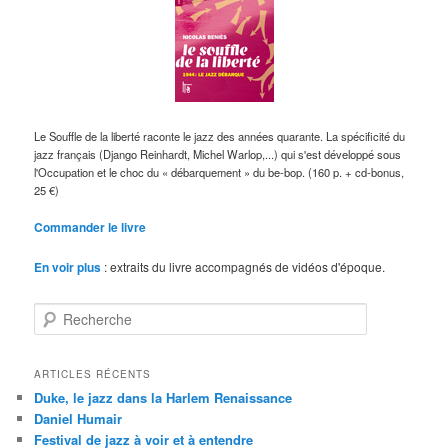
Le Souffle de la liberté raconte le jazz des années quarante. La spécificité du
jazz français (Django Reinhardt, Michel Warlop,...) qui s'est développé sous
l'Occupation et le choc du « débarquement » du be-bop. (160 p. + cd-bonus,
25 €)
Commander le livre
En voir plus
: extraits du livre accompagnés de vidéos d'époque.
R
e
c
h
ARTICLES RÉCENTS
e
Duke, le jazz dans la Harlem Renaissance
r
Daniel Humair
c
Festival de jazz à voir et à entendre
h