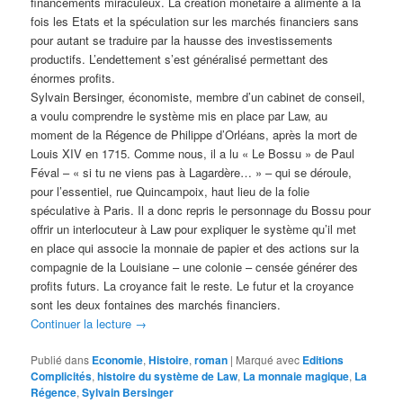
financements miraculeux. La création monétaire a alimenté à la
fois les Etats et la spéculation sur les marchés financiers sans
pour autant se traduire par la hausse des investissements
productifs. L’endettement s’est généralisé permettant des
énormes profits.
Sylvain Bersinger, économiste, membre d’un cabinet de conseil,
a voulu comprendre le système mis en place par Law, au
moment de la Régence de Philippe d’Orléans, après la mort de
Louis XIV en 1715. Comme nous, il a lu « Le Bossu » de Paul
Féval – « si tu ne viens pas à Lagardère… » – qui se déroule,
pour l’essentiel, rue Quincampoix, haut lieu de la folie
spéculative à Paris. Il a donc repris le personnage du Bossu pour
offrir un interlocuteur à Law pour expliquer le système qu’il met
en place qui associe la monnaie de papier et des actions sur la
compagnie de la Louisiane – une colonie – censée générer des
profits futurs. La croyance fait le reste. Le futur et la croyance
sont les deux fontaines des marchés financiers.
Continuer la lecture
→
Publié dans
Economie
,
Histoire
,
roman
|
Marqué avec
Editions
Complicités
,
histoire du système de Law
,
La monnaie magique
,
La
Régence
,
Sylvain Bersinger