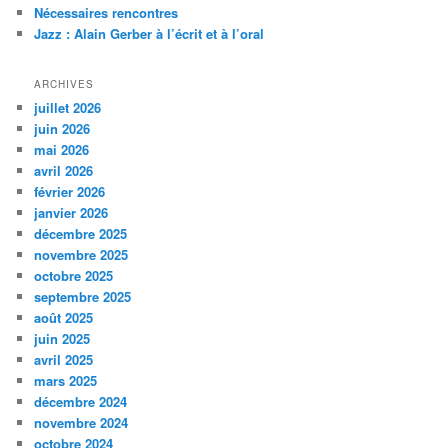
Nécessaires rencontres
e
Jazz : Alain Gerber à l’écrit et à l’oral
ARCHIVES
juillet 2026
juin 2026
mai 2026
avril 2026
février 2026
janvier 2026
décembre 2025
novembre 2025
octobre 2025
septembre 2025
août 2025
juin 2025
avril 2025
mars 2025
décembre 2024
novembre 2024
octobre 2024