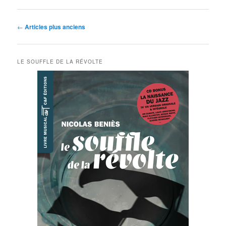
Navigation
←
Articles plus anciens
des
articles
LE SOUFFLE DE LA RÉVOLTE