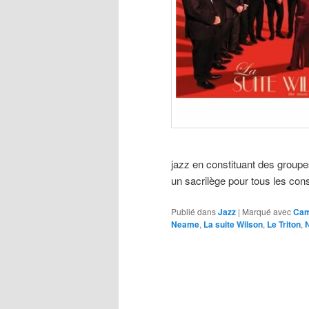
jazz en constituant des group
un sacrilège pour tous les con
Publié dans
Jazz
|
Marqué avec
Cam
Neame
,
La suite Wilson
,
Le Triton
,
N