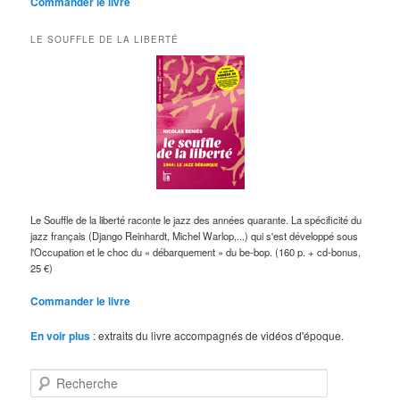
Commander le livre
LE SOUFFLE DE LA LIBERTÉ
Le Souffle de la liberté raconte le jazz des années quarante. La spécificité du
jazz français (Django Reinhardt, Michel Warlop,...) qui s'est développé sous
l'Occupation et le choc du « débarquement » du be-bop. (160 p. + cd-bonus,
25 €)
Commander le livre
En voir plus
: extraits du livre accompagnés de vidéos d'époque.
R
e