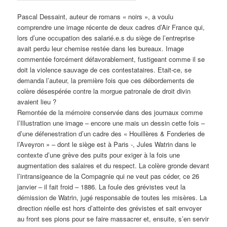
Pascal Dessaint, auteur de romans « noirs », a voulu
comprendre une image récente de deux cadres d’Air France qui,
lors d’une occupation des salarié.e.s du siège de l’entreprise
avait perdu leur chemise restée dans les bureaux. Image
commentée forcément défavorablement, fustigeant comme il se
doit la violence sauvage de ces contestataires. Etait-ce, se
demanda l’auteur, la première fois que ces débordements de
colère désespérée contre la morgue patronale de droit divin
avaient lieu ?
Remontée de la mémoire conservée dans des journaux comme
l’Illustration une image – encore une mais un dessin cette fois –
d’une défenestration d’un cadre des « Houillères & Fonderies de
l’Aveyron » – dont le siège est à Paris -, Jules Watrin dans le
contexte d’une grève des puits pour exiger à la fois une
augmentation des salaires et du respect. La colère gronde devant
l’intransigeance de la Compagnie qui ne veut pas céder, ce 26
janvier – il fait froid – 1886. La foule des grévistes veut la
démission de Watrin, jugé responsable de toutes les misères. La
direction réelle est hors d’atteinte des grévistes et sait envoyer
au front ses pions pour se faire massacrer et, ensuite, s’en servir