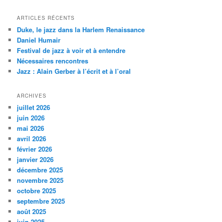
c
h
ARTICLES RÉCENTS
e
Duke, le jazz dans la Harlem Renaissance
r
Daniel Humair
c
Festival de jazz à voir et à entendre
h
Nécessaires rencontres
e
Jazz : Alain Gerber à l’écrit et à l’oral
ARCHIVES
juillet 2026
juin 2026
mai 2026
avril 2026
février 2026
janvier 2026
décembre 2025
novembre 2025
octobre 2025
septembre 2025
août 2025
juin 2025