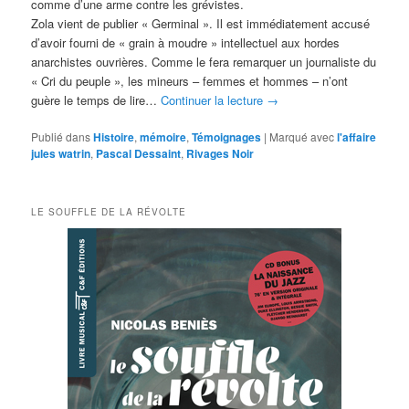
comme d’une arme contre les grévistes.
Zola vient de publier « Germinal ». Il est immédiatement accusé
d’avoir fourni de « grain à moudre » intellectuel aux hordes
anarchistes ouvrières. Comme le fera remarquer un journaliste du
« Cri du peuple », les mineurs – femmes et hommes – n’ont
guère le temps de lire…
Continuer la lecture
→
Publié dans
Histoire
,
mémoire
,
Témoignages
|
Marqué avec
l'affaire
jules watrin
,
Pascal Dessaint
,
Rivages Noir
LE SOUFFLE DE LA RÉVOLTE