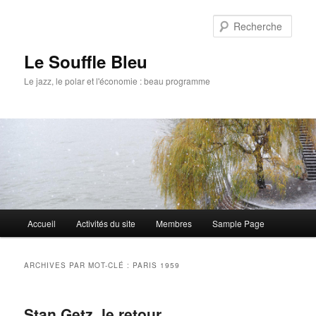
Rech
Le Souffle Bleu
Le jazz, le polar et l'économie : beau programme
Menu
Accueil
Activités du site
Membres
Sample Page
Aller
Aller
principal
au
au
ARCHIVES PAR MOT-CLÉ :
PARIS 1959
contenu
contenu
Stan Getz, le retour
principal
secondaire