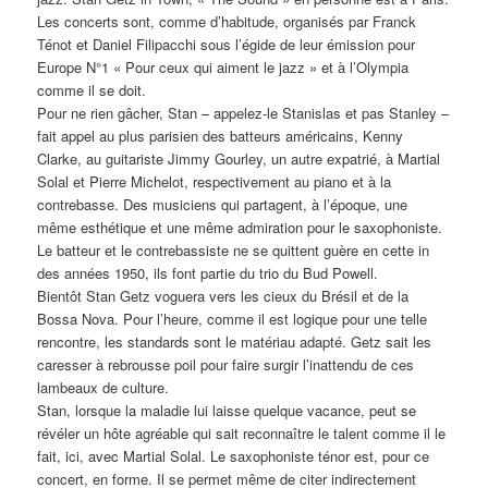
Les concerts sont, comme d’habitude, organisés par Franck
Ténot et Daniel Filipacchi sous l’égide de leur émission pour
Europe N°1 « Pour ceux qui aiment le jazz » et à l’Olympia
comme il se doit.
Pour ne rien gâcher, Stan – appelez-le Stanislas et pas Stanley –
fait appel au plus parisien des batteurs américains, Kenny
Clarke, au guitariste Jimmy Gourley, un autre expatrié, à Martial
Solal et Pierre Michelot, respectivement au piano et à la
contrebasse. Des musiciens qui partagent, à l’époque, une
même esthétique et une même admiration pour le saxophoniste.
Le batteur et le contrebassiste ne se quittent guère en cette in
des années 1950, ils font partie du trio du Bud Powell.
Bientôt Stan Getz voguera vers les cieux du Brésil et de la
Bossa Nova. Pour l’heure, comme il est logique pour une telle
rencontre, les standards sont le matériau adapté. Getz sait les
caresser à rebrousse poil pour faire surgir l’inattendu de ces
lambeaux de culture.
Stan, lorsque la maladie lui laisse quelque vacance, peut se
révéler un hôte agréable qui sait reconnaître le talent comme il le
fait, ici, avec Martial Solal. Le saxophoniste ténor est, pour ce
concert, en forme. Il se permet même de citer indirectement