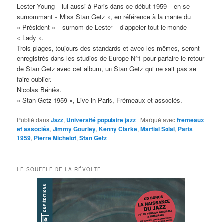
Lester Young – lui aussi à Paris dans ce début 1959 – en se
surnommant « Miss Stan Getz », en référence à la manie du
« Président » – surnom de Lester – d’appeler tout le monde
« Lady ».
Trois plages, toujours des standards et avec les mêmes, seront
enregistrés dans les studios de Europe N°1 pour parfaire le retour
de Stan Getz avec cet album, un Stan Getz qui ne sait pas se
faire oublier.
Nicolas Béniès.
« Stan Getz 1959 », Live in Paris, Frémeaux et associés.
Publié dans
Jazz
,
Université populaire jazz
|
Marqué avec
fremeaux
et associés
,
Jimmy Gourley
,
Kenny Clarke
,
Martial Solal
,
Paris
1959
,
Pierre Michelot
,
Stan Getz
LE SOUFFLE DE LA RÉVOLTE