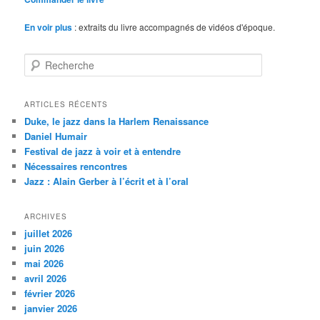
En voir plus
: extraits du livre accompagnés de vidéos d'époque.
R
e
c
h
ARTICLES RÉCENTS
e
Duke, le jazz dans la Harlem Renaissance
r
Daniel Humair
c
Festival de jazz à voir et à entendre
h
Nécessaires rencontres
e
Jazz : Alain Gerber à l’écrit et à l’oral
ARCHIVES
juillet 2026
juin 2026
mai 2026
avril 2026
février 2026
janvier 2026