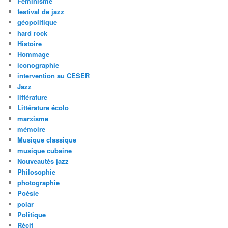
Féminisme
festival de jazz
géopolitique
hard rock
Histoire
Hommage
iconographie
intervention au CESER
Jazz
littérature
Littérature écolo
marxisme
mémoire
Musique classique
musique cubaine
Nouveautés jazz
Philosophie
photographie
Poésie
polar
Politique
Récit