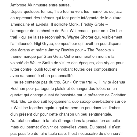
Ambrose Akinmusire entre autres.
Depuis quelques temps, il se tourne vers les mémoires du jazz
en reprenant des thèmes qui font partie intégrante de la culture
américaine et au-delà. Il sollicite Monk, Freddy Grofe –
l’arrangeur de l’orchestre de Paul Whiteman – pour ce « On the
trail » qui se laisse reconnaître, Wayne Shorter qui, visiblement,
l’a influencé, Gigi Gryce, compositeur qui avait un peu disparu
des écrans et même Jimmy Rowles pour « The Peacoks »,
thème marqué par Stan Getz. Cette énumération montre la
volonté de Walter Smith de visiter des époques, des styles pour
lutter contre l’oubli tout en enrobant toutes ces compositions
avec sa sonorité et sa personnalité.
Il ne se contente pas du trio. Sur « On the trail », il invite Joshua
Redman pour partager le plaisir et échanger des idées en un
quartet qui change aussi de bassiste par la présence de Christian
McBride. Le duo suit logiquement, duo saxophone/batterie sur ce
« We’ll be together again » qui se perd un peu dans les limbes
d’un présent dur pour cette chanson un peu sentimentale.
Au total un album à la fois étrange dans la production actuelle
mais qui permet d’ouvrir de nouvelles voies. Du passé, il n’est
pas possible de faire table rase. Il est nécessaire de s’en servir