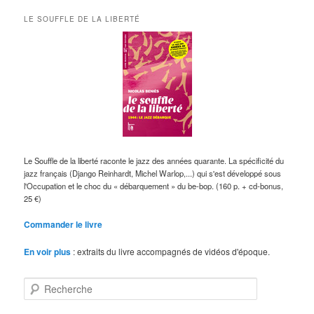
LE SOUFFLE DE LA LIBERTÉ
Le Souffle de la liberté raconte le jazz des années quarante. La spécificité du
jazz français (Django Reinhardt, Michel Warlop,...) qui s'est développé sous
l'Occupation et le choc du « débarquement » du be-bop. (160 p. + cd-bonus,
25 €)
Commander le livre
En voir plus
: extraits du livre accompagnés de vidéos d'époque.
R
e
c