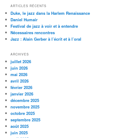
h
ARTICLES RÉCENTS
e
Duke, le jazz dans la Harlem Renaissance
r
Daniel Humair
c
Festival de jazz à voir et à entendre
h
Nécessaires rencontres
e
Jazz : Alain Gerber à l’écrit et à l’oral
ARCHIVES
juillet 2026
juin 2026
mai 2026
avril 2026
février 2026
janvier 2026
décembre 2025
novembre 2025
octobre 2025
septembre 2025
août 2025
juin 2025