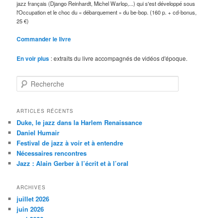
jazz français (Django Reinhardt, Michel Warlop,...) qui s'est développé sous
l'Occupation et le choc du « débarquement » du be-bop. (160 p. + cd-bonus,
25 €)
Commander le livre
En voir plus
: extraits du livre accompagnés de vidéos d'époque.
R
e
c
h
ARTICLES RÉCENTS
e
Duke, le jazz dans la Harlem Renaissance
r
Daniel Humair
c
Festival de jazz à voir et à entendre
h
Nécessaires rencontres
e
Jazz : Alain Gerber à l’écrit et à l’oral
ARCHIVES
juillet 2026
juin 2026