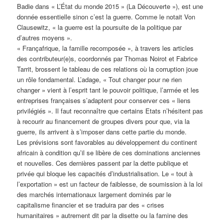
Badie dans « L’État du monde 2015 » (La Découverte »), est une
donnée essentielle sinon c’est la guerre. Comme le notait Von
Clausewitz, « la guerre est la poursuite de la politique par
d’autres moyens ».
« Françafrique, la famille recomposée », à travers les articles
des contributeur(e)s, coordonnés par Thomas Noirot et Fabrice
Tarrit, brossent le tableau de ces relations où la corruption joue
un rôle fondamental. L’adage, « Tout changer pour ne rien
changer » vient à l’esprit tant le pouvoir politique, l’armée et les
entreprises françaises s’adaptent pour conserver ces « liens
privilégiés ». Il faut reconnaître que certains Etats n’hésitent pas
à recourir au financement de groupes divers pour que, via la
guerre, ils arrivent à s’imposer dans cette partie du monde.
Les prévisions sont favorables au développement du continent
africain à condition qu’il se libère de ces dominations anciennes
et nouvelles. Ces dernières passent par la dette publique et
privée qui bloque les capacités d’industrialisation. Le « tout à
l’exportation » est un facteur de faiblesse, de soumission à la loi
des marchés internationaux largement dominés par le
capitalisme financier et se traduira par des « crises
humanitaires » autrement dit par la disette ou la famine des