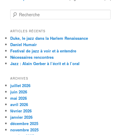
R
e
c
h
ARTICLES RÉCENTS
e
Duke, le jazz dans la Harlem Renaissance
r
Daniel Humair
c
Festival de jazz à voir et à entendre
h
Nécessaires rencontres
e
Jazz : Alain Gerber à l’écrit et à l’oral
ARCHIVES
juillet 2026
juin 2026
mai 2026
avril 2026
février 2026
janvier 2026
décembre 2025
novembre 2025