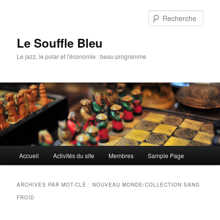
Rech
Le Souffle Bleu
Le jazz, le polar et l'économie : beau programme
Menu
Accueil
Activités du site
Membres
Sample Page
Aller
Aller
principal
au
au
ARCHIVES PAR MOT-CLÉ :
NOUVEAU MONDE/COLLECTION SANG
contenu
contenu
FROID
principal
secondaire