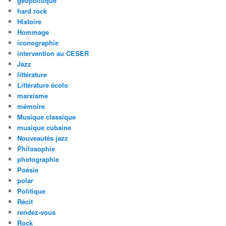
géopolitique
hard rock
Histoire
Hommage
iconographie
intervention au CESER
Jazz
littérature
Littérature écolo
marxisme
mémoire
Musique classique
musique cubaine
Nouveautés jazz
Philosophie
photographie
Poésie
polar
Politique
Récit
rendez-vous
Rock