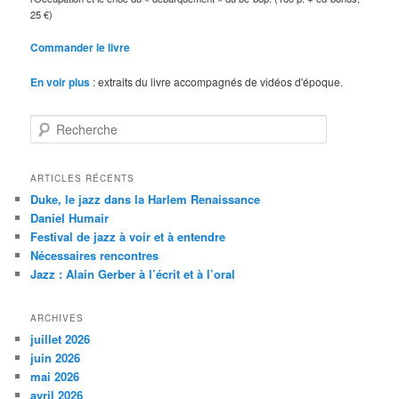
25 €)
Commander le livre
En voir plus
: extraits du livre accompagnés de vidéos d'époque.
R
e
c
h
ARTICLES RÉCENTS
e
Duke, le jazz dans la Harlem Renaissance
r
Daniel Humair
c
Festival de jazz à voir et à entendre
h
Nécessaires rencontres
e
Jazz : Alain Gerber à l’écrit et à l’oral
ARCHIVES
juillet 2026
juin 2026
mai 2026
avril 2026