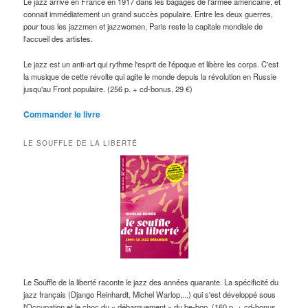
Le jazz arrive en France en 1917 dans les bagages de l'armée américaine, et
connait immédiatement un grand succès populaire. Entre les deux guerres,
pour tous les jazzmen et jazzwomen, Paris reste la capitale mondiale de
l'accueil des artistes.
Le jazz est un anti-art qui rythme l'esprit de l'époque et libère les corps. C'est
la musique de cette révolte qui agite le monde depuis la révolution en Russie
jusqu'au Front populaire. (256 p. + cd-bonus, 29 €)
Commander le livre
LE SOUFFLE DE LA LIBERTÉ
Le Souffle de la liberté raconte le jazz des années quarante. La spécificité du
jazz français (Django Reinhardt, Michel Warlop,...) qui s'est développé sous
l'Occupation et le choc du « débarquement » du be-bop. (160 p. + cd-bonus,