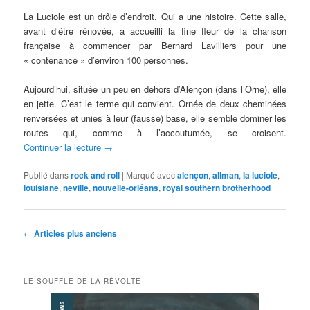
La Luciole est un drôle d’endroit. Qui a une histoire. Cette salle,
avant d’être rénovée, a accueilli la fine fleur de la chanson
française à commencer par Bernard Lavilliers pour une
« contenance » d’environ 100 personnes.
Aujourd’hui, située un peu en dehors d’Alençon (dans l’Orne), elle
en jette. C’est le terme qui convient. Ornée de deux cheminées
renversées et unies à leur (fausse) base, elle semble dominer les
routes qui, comme à l’accoutumée, se croisent.
Continuer la lecture
→
Publié dans
rock and roll
|
Marqué avec
alençon
,
allman
,
la luciole
,
louisiane
,
neville
,
nouvelle-orléans
,
royal southern brotherhood
Navigation
←
Articles plus anciens
des
articles
LE SOUFFLE DE LA RÉVOLTE