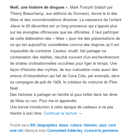
Noël, une histoire de dingues »
, Mark Forsyth (traduit par
Thierry Beauchamp, aux éditions du Sonneur), donne le la des
fêtes et des commémorations diverses. La naissance de l’enfant
Jésus le 25 décembre est un long processus qui s’appuie plus
sur les évangiles officieuses que les officielles. Il faut participer
de cette élaboration des « fêtes » pour rire des présentations de
ce qui est aujourd’hui considérées comme des dogmes qu’il est
impossible de contester. L’auteur, érudit, fait partager sa
contestation des réalités, résultat souvent d’un enchevêtrement
de strates civilisationnelles occultées pour figer le temps. Une
leçon d’histoire des mythes, de leur maturation mais aussi des
erreurs d’interprétation qui fait de Coca Cola, par exemple, dans
sa campagne de pub de 1929, le créateur du costume du Père
Noël.
Des histoires à partager en famille et pour briller dans les diner
de fêtes ou non. Pour rire et apprendre.
Une bonne introduction à cette époque de cadeaux à ne pas
hésiter à (se) faire.
Continuer la lecture
→
Publié dans
BD
,
biographies
,
blues
,
culture
,
Histoire
,
Jazz
,
rock
and roll
|
Marqué avec
Cannonball Adderley
,
cconcerts parisiens
,