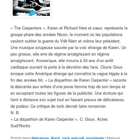
« The Carpenters », Karen et Richard frère et sœur, représente le
groupe phare des années Nixon, le moment où les populations
veulent oublier la guerre du Viêt-Nam et même leur président.
Une musique sirupeuse sauvée par la voix étrange de Karen. Un
peu grosse, elle erre de régime amaigrissant en régime
amaigrissant. Anorexique, elle mourra à 33 ans d’un arrêt
cardiaque ouvrant la porte à la dévotion des fans. Clovis Goux
évoque cette Amérique étrange qui connaîtra la vague hippie à la
fin des années 60. « La disparition de Karen Carpenter » raconte
la descente aux enfers d’une jeune femme trop de son temps et
en acceptant toutes les figures de la publicité. Une écriture qui
tient à distance son sujet tout en faisant preuve de délicatesse,
de pudeur. Ce critique de rock devrait faire romancier.
N. B.
« La disparition de Karen Carpenter », C. Goux, Actes
Sud/Rocks
Publié dans
littérature
,
Rock
,
rock and roll
,
sociologie
|
Marqué