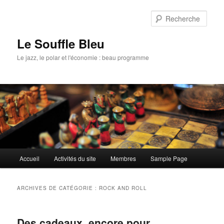
Rech
Le Souffle Bleu
Le jazz, le polar et l'économie : beau programme
Menu
Accueil
Activités du site
Membres
Sample Page
Aller
Aller
principal
au
au
ARCHIVES DE CATÉGORIE :
ROCK AND ROLL
contenu
contenu
Des cadeaux, encore pour
principal
secondaire