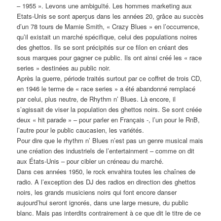
– 1955 ». Levons une ambiguïté. Les hommes marketing aux
Etats-Unis se sont aperçus dans les années 20, grâce au succès
d’un 78 tours de Mamie Smith, « Crazy Blues » en l’occurrence,
qu’il existait un marché spécifique, celui des populations noires
des ghettos. Ils se sont précipités sur ce filon en créant des
sous marques pour gagner ce public. Ils ont ainsi créé les « race
series » destinées au public noir.
Après la guerre, période traités surtout par ce coffret de trois CD,
en 1946 le terme de « race series » a été abandonné remplacé
par celui, plus neutre, de Rhythm n’ Blues. Là encore, il
s’agissait de viser la population des ghettos noirs. Se sont créée
deux « hit parade » – pour parler en Français -, l’un pour le RnB,
l’autre pour le public caucasien, les variétés.
Pour dire que le rhythm n’ Blues n’est pas un genre musical mais
une création des industriels de l’entertainment – comme on dit
aux États-Unis – pour cibler un créneau du marché.
Dans ces années 1950, le rock envahira toutes les chaînes de
radio. A l’exception des DJ des radios en direction des ghettos
noirs, les grands musiciens noirs qui font encore danser
aujourd’hui seront ignorés, dans une large mesure, du public
blanc. Mais pas interdits contrairement à ce que dit le titre de ce