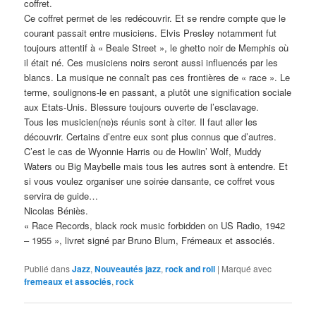
coffret.
Ce coffret permet de les redécouvrir. Et se rendre compte que le
courant passait entre musiciens. Elvis Presley notamment fut
toujours attentif à « Beale Street », le ghetto noir de Memphis où
il était né. Ces musiciens noirs seront aussi influencés par les
blancs. La musique ne connaît pas ces frontières de « race ». Le
terme, soulignons-le en passant, a plutôt une signification sociale
aux Etats-Unis. Blessure toujours ouverte de l’esclavage.
Tous les musicien(ne)s réunis sont à citer. Il faut aller les
découvrir. Certains d’entre eux sont plus connus que d’autres.
C’est le cas de Wyonnie Harris ou de Howlin’ Wolf, Muddy
Waters ou Big Maybelle mais tous les autres sont à entendre. Et
si vous voulez organiser une soirée dansante, ce coffret vous
servira de guide…
Nicolas Béniès.
« Race Records, black rock music forbidden on US Radio, 1942
– 1955 », livret signé par Bruno Blum, Frémeaux et associés.
Publié dans
Jazz
,
Nouveautés jazz
,
rock and roll
|
Marqué avec
fremeaux et associés
,
rock