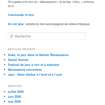
l'Occupation et le choc du « débarquement » du be-bop. (160 p. + cd-bonus,
25 €)
Commander le livre
En voir plus
: extraits du livre accompagnés de vidéos d'époque.
R
e
c
h
ARTICLES RÉCENTS
e
Duke, le jazz dans la Harlem Renaissance
r
Daniel Humair
c
Festival de jazz à voir et à entendre
h
Nécessaires rencontres
e
Jazz : Alain Gerber à l’écrit et à l’oral
ARCHIVES
juillet 2026
juin 2026
mai 2026