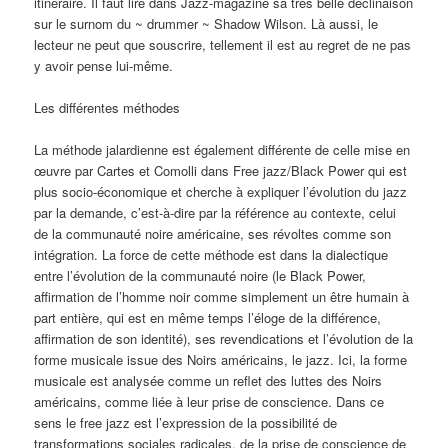
itinéraire. Il faut lire dans Jazz‑magazine sa très belle déclinaison
sur le surnom du ~ drummer ~ Shadow Wilson. Là aussi, le
lecteur ne peut que souscrire, telle­ment il est au regret de ne pas
y avoir pense lui-même.
Les différentes méthodes
La méthode jalardienne est égale­ment différente de celle mise en
œuvre par Cartes et Comolli dans Free jazz/Black Power qui est
plus so­cio‑économique et cherche à expli­quer l’évolution du jazz
par la demande, c’est‑à‑dire par la référence au contexte, celui
de la communauté noire améri­caine, ses révoltes comme son
intégra­tion. La force de cette méthode est dans la dialectique
entre l’évolution de la communauté noire (le Black Power,
affirmation de l’homme noir comme simplement un être humain à
part en­tière, qui est en même temps l’éloge de la différence,
affirmation de son iden­tité), ses revendications et l’évolution de la
forme musicale issue des Noirs américains, le jazz. Ici, la forme
musi­cale est analysée comme un reflet des luttes des Noirs
américains, comme liée à leur prise de conscience. Dans ce
sens le free jazz est l’expression de la possi­bilité de
transformations sociales radica­les, de la prise de conscience de