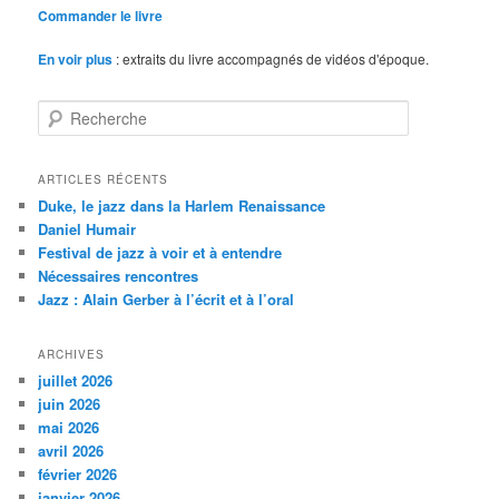
Commander le livre
En voir plus
: extraits du livre accompagnés de vidéos d'époque.
R
e
c
h
ARTICLES RÉCENTS
e
Duke, le jazz dans la Harlem Renaissance
r
Daniel Humair
c
Festival de jazz à voir et à entendre
h
Nécessaires rencontres
e
Jazz : Alain Gerber à l’écrit et à l’oral
ARCHIVES
juillet 2026
juin 2026
mai 2026
avril 2026
février 2026
janvier 2026