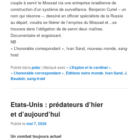
couple à servir le Mossad via une entreprise israélienne de
construction d’un système de surveillance. Benjamin Curiel – un
nom qui résonne –, dessiné en officier spécialiste de la Russie
au départ, voudra se libérer de l’emprise du Mossad et…se
trouvera dans l’obligation de de servir deux maîtres.
Documentaire et angoissant.
NB
« L’honorable correspondant », Ivan Sand, nouveau monde, sang-
froid
Publié dans
polar
|
Marqué avec
« L’Espion et le cardinal »
,
« L’honorable correspondant »
,
Éditions notre monde
,
Ivan Sand
,
J.
Baudoin
,
sang-froid
Etats-Unis : prédateurs d’hier
et d’aujourd’hui
Publié le
mai 7, 2026
Un combat toujours actuel