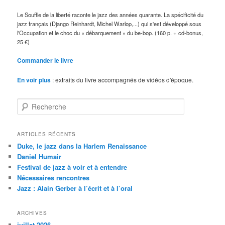
Le Souffle de la liberté raconte le jazz des années quarante. La spécificité du
jazz français (Django Reinhardt, Michel Warlop,...) qui s'est développé sous
l'Occupation et le choc du « débarquement » du be-bop. (160 p. + cd-bonus,
25 €)
Commander le livre
En voir plus
: extraits du livre accompagnés de vidéos d'époque.
R
e
c
h
ARTICLES RÉCENTS
e
Duke, le jazz dans la Harlem Renaissance
r
Daniel Humair
c
Festival de jazz à voir et à entendre
h
Nécessaires rencontres
e
Jazz : Alain Gerber à l’écrit et à l’oral
ARCHIVES
juillet 2026