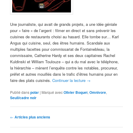
Une journaliste, qui avait de grands projets, a une idée géniale
pour « faire » de l’argent : filmer en direct et sans prévenir les
cuisines de restaurants choisi au hasard. Elle tombe sur… Karl
Angus qui cuisine, seul, des êtres humains. Scandale aux
multiples facettes pour commissariat de Fontainebleau, la
commissaire, Catherine Hardy et ses deux capitaines Rachel
Kuldinski et William Toulouze – qui a du mal avec le téléphone,
la hiérarchie – mènent l’enquête contre les notables, procureur,
préfet et autres mouillés dans le trafic d’êtres humains pour en
faire des plats cuisinés.
Continuer la lecture
→
Publié dans
polar
|
Marqué avec
Olivier Boquet
,
Omnivore
,
Seuil/cadre noir
Navigation
←
Articles plus anciens
des
articles