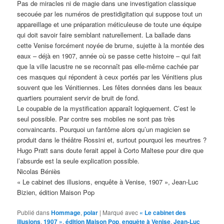
Pas de miracles ni de magie dans une investigation classique
secouée par les numéros de prestidigitation qui suppose tout un
appareillage et une préparation méticuleuse de toute une équipe
qui doit savoir faire semblant naturellement. La ballade dans
cette Venise forcément noyée de brume, sujette à la montée des
eaux – déjà en 1907, année où se passe cette histoire – qui fait
que la ville lacustre ne se reconnaît pas elle-même cachée par
ces masques qui répondent à ceux portés par les Vénitiens plus
souvent que les Vénitiennes. Les fêtes données dans les beaux
quartiers pourraient servir de bruit de fond.
Le coupable de la mystification apparaît logiquement. C’est le
seul possible. Par contre ses mobiles ne sont pas très
convaincants. Pourquoi un fantôme alors qu’un magicien se
produit dans le théâtre Rossini et, surtout pourquoi les meurtres ?
Hugo Pratt sans doute ferait appel à Corto Maltese pour dire que
l’absurde est la seule explication possible.
Nicolas Béniès
« Le cabinet des illusions, enquête à Venise, 1907 », Jean-Luc
Bizien, édition Maison Pop
Publié dans
Hommage
,
polar
|
Marqué avec
« Le cabinet des
illusions
,
1907 »
,
édition Maison Pop
,
enquête à Venise
,
Jean-Luc