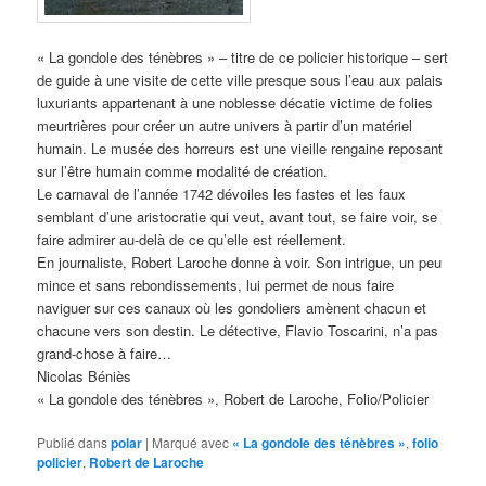
« La gondole des ténèbres » – titre de ce policier historique – sert
de guide à une visite de cette ville presque sous l’eau aux palais
luxuriants appartenant à une noblesse décatie victime de folies
meurtrières pour créer un autre univers à partir d’un matériel
humain. Le musée des horreurs est une vieille rengaine reposant
sur l’être humain comme modalité de création.
Le carnaval de l’année 1742 dévoiles les fastes et les faux
semblant d’une aristocratie qui veut, avant tout, se faire voir, se
faire admirer au-delà de ce qu’elle est réellement.
En journaliste, Robert Laroche donne à voir. Son intrigue, un peu
mince et sans rebondissements, lui permet de nous faire
naviguer sur ces canaux où les gondoliers amènent chacun et
chacune vers son destin. Le détective, Flavio Toscarini, n’a pas
grand-chose à faire…
Nicolas Béniès
« La gondole des ténèbres », Robert de Laroche, Folio/Policier
Publié dans
polar
|
Marqué avec
« La gondole des ténèbres »
,
folio
policier
,
Robert de Laroche