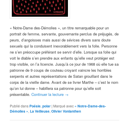
« Notre-Dame des-Démolies », un titre remarquable pour un
portrait de femme, servante, gouvernante perclus de préjugés, de
peurs, d’angoisses mais aussi de sévices divers sans doute
sexuels qui la conduisent inexorablement vers la folie. Personne
ne s’en préoccupe préférant se servir d’elle. Lorsque sa folie qui
voit le diable s’en prendre aux enfants qu’elle veut protéger est
trop visible, on l’a licencie. Jusqu’à ce jour de 1968 où elle tue sa
patronne de 9 coups de couteau croyant vaincre les horribles
serpents et autres représentations de Satan grouillant dans le
corps de la vieille dame. Avant de se livrer Marthe – c’est le nom
qu’on lui donne – habillera sa patronne pour qu’elle soit
présentable.
Continuer la lecture
→
Publié dans
Poésie
,
polar
|
Marqué avec
« Notre-Dame-des-
Démolies »
,
La Veilleuse
,
Olivier Vonlanthen