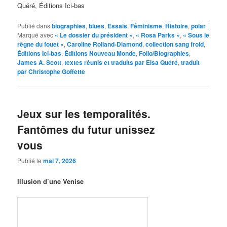
Quéré, Éditions Ici-bas
Publié dans
biographies
,
blues
,
Essais
,
Féminisme
,
Histoire
,
polar
|
Marqué avec
« Le dossier du président »
,
« Rosa Parks »
,
« Sous le
règne du fouet »
,
Caroline Rolland-Diamond
,
collection sang froid
,
Éditions Ici-bas
,
Éditions Nouveau Monde
,
Folio/Biographies
,
James A. Scott
,
textes réunis et traduits par Elsa Quéré
,
traduit
par Christophe Goffette
Jeux sur les temporalités.
Fantômes du futur unissez
vous
Publié le
mai 7, 2026
Illusion d’une Venise