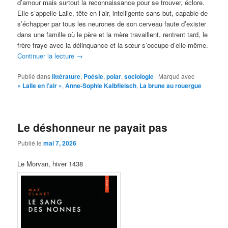
d’amour mais surtout la reconnaissance pour se trouver, éclore.
Elle s’appelle Lalie, tête en l’air, intelligente sans but, capable de
s’échapper par tous les neurones de son cerveau faute d’exister
dans une famille où le père et la mère travaillent, rentrent tard, le
frère fraye avec la délinquance et la sœur s’occupe d’elle-même.
Continuer la lecture
→
Publié dans
littérature
,
Poésie
,
polar
,
sociologie
|
Marqué avec
« Lalie en l’air »
,
Anne-Sophie Kalbfleisch
,
La brune au rouergue
Le déshonneur ne payait pas
Publié le
mai 7, 2026
Le Morvan, hiver 1438