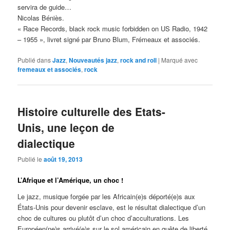
servira de guide…
Nicolas Béniès.
« Race Records, black rock music forbidden on US Radio, 1942
– 1955 », livret signé par Bruno Blum, Frémeaux et associés.
Publié dans
Jazz
,
Nouveautés jazz
,
rock and roll
|
Marqué avec
fremeaux et associés
,
rock
Histoire culturelle des Etats-
Unis, une leçon de
dialectique
Publié le
août 19, 2013
L’Afrique et l’Amérique, un choc !
Le jazz, musique forgée par les Africain(e)s déporté(e)s aux
États-Unis pour devenir esclave, est le résultat dialectique d’un
choc de cultures ou plutôt d’un choc d’acculturations. Les
Européen(ne)s arrivé(e)s sur le sol américain en quête de liberté