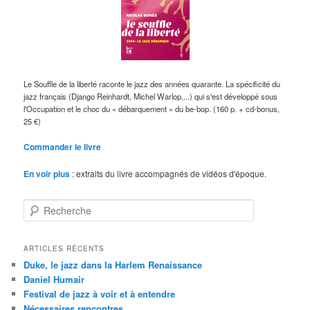
Le Souffle de la liberté raconte le jazz des années quarante. La spécificité du
jazz français (Django Reinhardt, Michel Warlop,...) qui s'est développé sous
l'Occupation et le choc du « débarquement » du be-bop. (160 p. + cd-bonus,
25 €)
Commander le livre
En voir plus
: extraits du livre accompagnés de vidéos d'époque.
R
e
c
h
ARTICLES RÉCENTS
e
Duke, le jazz dans la Harlem Renaissance
r
Daniel Humair
c
Festival de jazz à voir et à entendre
h
Nécessaires rencontres