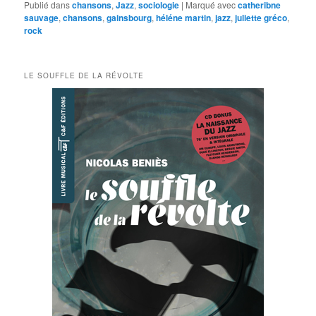
Publié dans
chansons
,
Jazz
,
sociologie
|
Marqué avec
catheribne
sauvage
,
chansons
,
gainsbourg
,
héléne martin
,
jazz
,
juliette gréco
,
rock
LE SOUFFLE DE LA RÉVOLTE