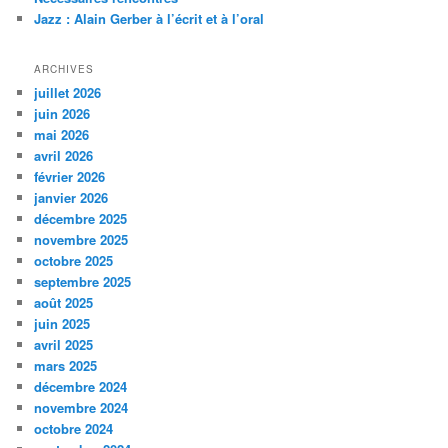
e
Jazz : Alain Gerber à l’écrit et à l’oral
ARCHIVES
juillet 2026
juin 2026
mai 2026
avril 2026
février 2026
janvier 2026
décembre 2025
novembre 2025
octobre 2025
septembre 2025
août 2025
juin 2025
avril 2025
mars 2025
décembre 2024
novembre 2024
octobre 2024