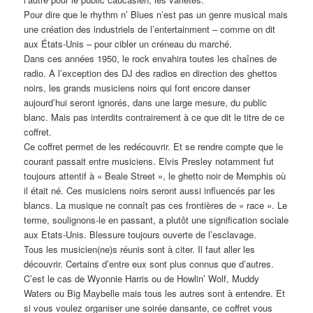
Pour dire que le rhythm n’ Blues n’est pas un genre musical mais
une création des industriels de l’entertainment – comme on dit
aux États-Unis – pour cibler un créneau du marché.
Dans ces années 1950, le rock envahira toutes les chaînes de
radio. A l’exception des DJ des radios en direction des ghettos
noirs, les grands musiciens noirs qui font encore danser
aujourd’hui seront ignorés, dans une large mesure, du public
blanc. Mais pas interdits contrairement à ce que dit le titre de ce
coffret.
Ce coffret permet de les redécouvrir. Et se rendre compte que le
courant passait entre musiciens. Elvis Presley notamment fut
toujours attentif à « Beale Street », le ghetto noir de Memphis où
il était né. Ces musiciens noirs seront aussi influencés par les
blancs. La musique ne connaît pas ces frontières de « race ». Le
terme, soulignons-le en passant, a plutôt une signification sociale
aux Etats-Unis. Blessure toujours ouverte de l’esclavage.
Tous les musicien(ne)s réunis sont à citer. Il faut aller les
découvrir. Certains d’entre eux sont plus connus que d’autres.
C’est le cas de Wyonnie Harris ou de Howlin’ Wolf, Muddy
Waters ou Big Maybelle mais tous les autres sont à entendre. Et
si vous voulez organiser une soirée dansante, ce coffret vous