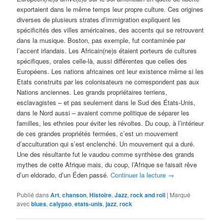
exportaient dans le même temps leur propre culture. Ces origines
diverses de plusieurs strates d’immigration expliquent les
spécificités des villes américaines, des accents qui se retrouvent
dans la musique. Boston, pas exemple, fut contaminée par
l’accent irlandais. Les Africain(ne)s étaient porteurs de cultures
spécifiques, orales celle-là, aussi différentes que celles des
Européens. Les nations africaines ont leur existence même si les
Etats construits par les colonisateurs ne correspondent pas aux
Nations anciennes. Les grands propriétaires terriens,
esclavagistes – et pas seulement dans le Sud des États-Unis,
dans le Nord aussi – avaient comme politique de séparer les
familles, les ethnies pour éviter les révoltes. Du coup, à l’intérieur
de ces grandes propriétés fermées, c’est un mouvement
d’acculturation qui s’est enclenché. Un mouvement qui a duré.
Une des résultante fut le vaudou comme synthèse des grands
mythes de cette Afrique mais, du coup, l’Afrique se faisait rêve
d’un eldorado, d’un Éden passé.
Continuer la lecture
→
Publié dans
Art
,
chanson
,
Histoire
,
Jazz
,
rock and roll
|
Marqué
avec
blues
,
calypso
,
etats-unis
,
jazz
,
rock