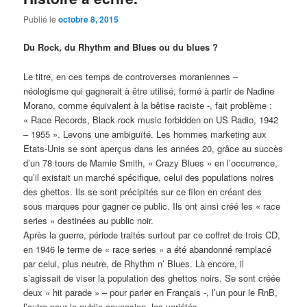
Publié le
octobre 8, 2015
Du Rock, du Rhythm and Blues ou du blues ?
Le titre, en ces temps de controverses moraniennes –
néologisme qui gagnerait à être utilisé, formé à partir de Nadine
Morano, comme équivalent à la bêtise raciste -, fait problème :
« Race Records, Black rock music forbidden on US Radio, 1942
– 1955 ». Levons une ambiguïté. Les hommes marketing aux
Etats-Unis se sont aperçus dans les années 20, grâce au succès
d’un 78 tours de Mamie Smith, « Crazy Blues » en l’occurrence,
qu’il existait un marché spécifique, celui des populations noires
des ghettos. Ils se sont précipités sur ce filon en créant des
sous marques pour gagner ce public. Ils ont ainsi créé les « race
series » destinées au public noir.
Après la guerre, période traités surtout par ce coffret de trois CD,
en 1946 le terme de « race series » a été abandonné remplacé
par celui, plus neutre, de Rhythm n’ Blues. Là encore, il
s’agissait de viser la population des ghettos noirs. Se sont créée
deux « hit parade » – pour parler en Français -, l’un pour le RnB,
l’autre pour le public caucasien, les variétés.