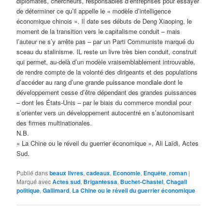
diplomates, chercheurs, responsables d’entreprises pour essayer
de déterminer ce qu’il appelle le « modèle d’intelligence
économique chinois ». Il date ses débuts de Deng Xiaoping, le
moment de la transition vers le capitalisme conduit – mais
l’auteur ne s’y arrête pas – par un Parti Communiste marqué du
sceau du stalinisme. IL reste un livre très bien conduit, construit
qui permet, au-delà d’un modèle vraisemblablement introuvable,
de rendre compte de la volonté des dirigeants et des populations
d’accéder au rang d’une grande puissance mondiale dont le
développement cesse d’être dépendant des grandes puissances
– dont les États-Unis – par le biais du commerce mondial pour
s’orienter vers un développement autocentré en s’autonomisant
des firmes multinationales.
N.B.
« La Chine ou le réveil du guerrier économique », Ali Laïdi, Actes
Sud.
Publié dans
beaux livres
,
cadeaux
,
Economie
,
Enquête
,
roman
|
Marqué avec
Actes sud
,
Brigantessa
,
Buchet-Chastel
,
Chagall
politique
,
Gallimard
,
La Chine ou le réveil du guerrier économique