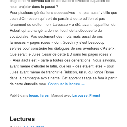
baigne notre cerveau fait de sensations diverses capables de
nous projeter dans le passé ?
Pour plusieurs générations successives – et pas aussi vieille que
Jean d’Ormesson qui sert de parrain à cette édition et pas
forcément de droite – le « Larousse » a été, avant l’apparition du
Robert qui a changé la donne, l’outil de la découverte du
vocabulaire. Pas seulement des mots mais aussi de ces
fameuses « pages roses » dont Goscinny s’est beaucoup
servies pour construire les dialogues de ses aventures d’Astérix.
Que serait le Jules César de cette BD sans les pages roses ?
« Alea Jacta est » parle à toutes ces générations. Nous savions,
avant même d’étudier le latin, que les « dés étaient jetés » pour
Jules avant même de franchir le Rubicon, un ru qui longe Rome
dans la campagne avoisinante. Cet apprentissage se fera à partir
de cette étincelle rose.
Continuer la lecture
→
Publié dans
beaux livres
|
Marqué avec
Larousse
,
Proust
Lectures