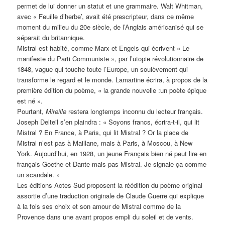
permet de lui donner un statut et une grammaire. Walt Whitman,
avec « Feuille d’herbe’, avait été prescripteur, dans ce même
moment du milieu du 20e siècle, de l’Anglais américanisé qui se
séparait du britannique.
Mistral est habité, comme Marx et Engels qui écrivent « Le
manifeste du Parti Communiste », par l’utopie révolutionnaire de
1848, vague qui touche toute l’Europe, un soulèvement qui
transforme le regard et le monde. Lamartine écrira, à propos de la
première édition du poème, « la grande nouvelle :un poète épique
est né ».
Pourtant,
Mireille
restera longtemps inconnu du lecteur français.
Joseph Delteil s’en plaindra : « Soyons francs, écrira-t-il, qui lit
Mistral ? En France, à Paris, qui lit Mistral ? Or la place de
Mistral n’est pas à Maillane, mais à Paris, à Moscou, à New
York. Aujourd’hui, en 1928, un jeune Français bien né peut lire en
français Goethe et Dante mais pas Mistral. Je signale ça comme
un scandale. »
Les éditions Actes Sud proposent la réédition du poème original
assortie d’une traduction originale de Claude Guerre qui explique
à la fois ses choix et son amour de Mistral comme de la
Provence dans une avant propos empli du soleil et de vents.