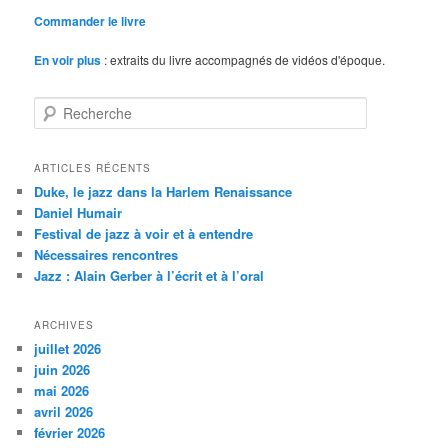
Commander le livre
En voir plus
: extraits du livre accompagnés de vidéos d'époque.
R
e
c
h
ARTICLES RÉCENTS
e
Duke, le jazz dans la Harlem Renaissance
r
Daniel Humair
c
Festival de jazz à voir et à entendre
h
Nécessaires rencontres
e
Jazz : Alain Gerber à l’écrit et à l’oral
ARCHIVES
juillet 2026
juin 2026
mai 2026
avril 2026
février 2026