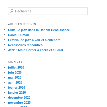
R
e
c
h
ARTICLES RÉCENTS
e
Duke, le jazz dans la Harlem Renaissance
r
Daniel Humair
c
Festival de jazz à voir et à entendre
h
Nécessaires rencontres
e
Jazz : Alain Gerber à l’écrit et à l’oral
ARCHIVES
juillet 2026
juin 2026
mai 2026
avril 2026
février 2026
janvier 2026
décembre 2025
novembre 2025