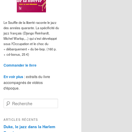
Le Souffle de la liberté raconte le jazz
des années quarante. La spécificité du
jazz français (Django Reinhardt,
Michel Warlop,...) qui s'est développé
sous l'Occupation et le choc du
« débarquement » du be-bop. (160 p.
+ cd-bonus, 25 €)
Commander le livre
En voir plus
: extraits du livre
accompagnés de vidéos
d'époque.
R
e
c
h
ARTICLES RÉCENTS
e
Duke, le jazz dans la Harlem
r