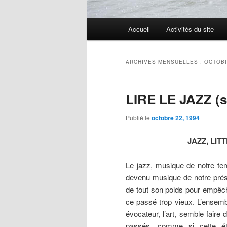
Menu
Accueil
Activités du site
Aller
Aller
principal
au
au
ARCHIVES MENSUELLES :
OCTOBR
contenu
contenu
LIRE LE JAZZ (su
principal
secondaire
Publié le
octobre 22, 1994
JAZZ,
LIT
Le jazz, musique de notre tem
devenu musique de notre prés
de tout son poids pour empêche
ce passé trop vieux. L’ensemb
évocateur, l’art, semble faire
passés, comme si cette éta