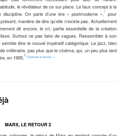
abitude, le révélateur de ce sur place. Le faux concept à la
1
te discipline. On parle d’une ère « postmoderne »,
pour
re présent, manière de dire qu’elle n’existe pas. Actuellement
ement dit encore, le cri, partie essentielle de la création
st lisse. Surtout ne pas faire de vagues. Ressembler à son
l semble être le nouvel impératif catégorique. Le jazz, bien
n de millénaire, pas plus que le cinéma, qui, un peu plus tard
2
ire, en 1995.
Continuer la lecture
→
éjà
MARX, LE RETOUR 2
ces colonnes, le retour de Marx en rendant compte d’un