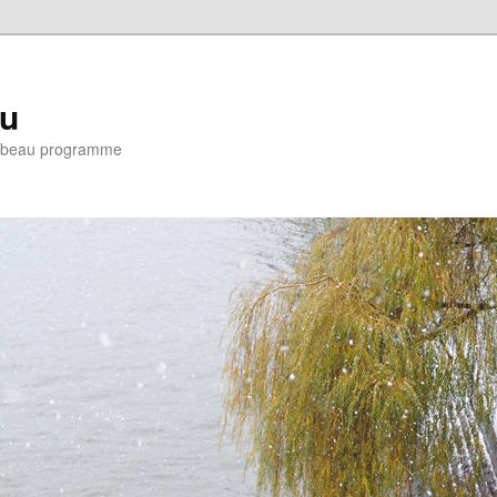
eu
e : beau programme