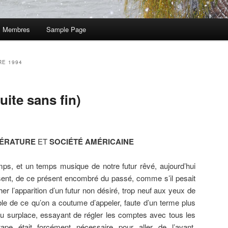
Membres
Sample Page
E 1994
ite sans fin)
TÉRATURE
ET
SOCIÉTÉ
AMÉRICAINE
ps, et un temps musique de notre futur rêvé, aujourd’hui
ent, de ce présent encombré du passé, comme s’il pesait
r l’apparition d’un futur non désiré, trop neuf aux yeux de
le de ce qu’on a coutume d’appeler, faute d’un terme plus
 du surplace, essayant de régler les comptes avec tous les
pe était forcément nécessaire pour aller de l’avant.