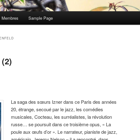
Membres
Sample Page
ENFELD
 (2)
La saga des sœurs Izner dans ce Paris des années
20, étrange, secoué par le jazz, les comédies
musicales, Cocteau, les surréalistes, la révolution
russe… se poursuit dans ce troisième opus, « La
poule aux œufs d’or ». Le narrateur, pianiste de jazz,
américain, Jeremy Nelson – il a rencontré, dans