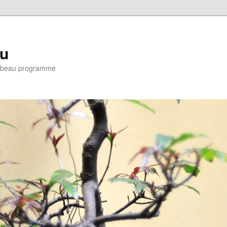
eu
e : beau programme