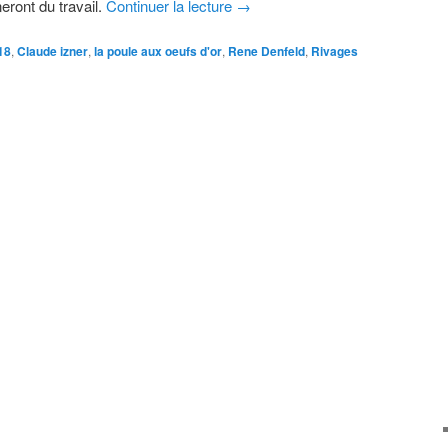
neront du travail.
Continuer la lecture
→
18
,
Claude izner
,
la poule aux oeufs d'or
,
Rene Denfeld
,
Rivages