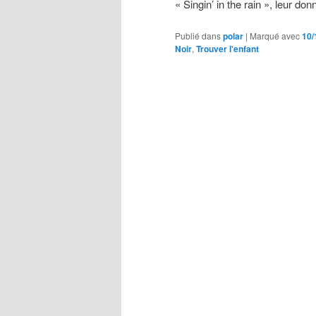
« Singin’ in the rain », leur don
Publié dans
polar
|
Marqué avec
10/
Noir
,
Trouver l'enfant