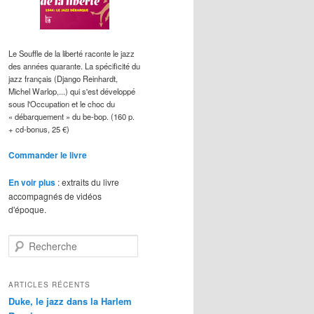
Le Souffle de la liberté raconte le jazz
des années quarante. La spécificité du
jazz français (Django Reinhardt,
Michel Warlop,...) qui s'est développé
sous l'Occupation et le choc du
« débarquement » du be-bop. (160 p.
+ cd-bonus, 25 €)
Commander le livre
En voir plus
: extraits du livre
accompagnés de vidéos
d'époque.
R
e
c
h
ARTICLES RÉCENTS
e
Duke, le jazz dans la Harlem
r