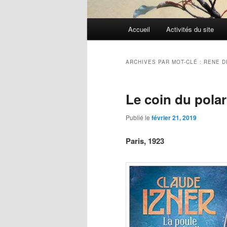
Menu
Accueil
Activités du site
Aller
Aller
principal
au
au
ARCHIVES PAR MOT-CLÉ :
RENE D
contenu
contenu
Le coin du polar
principal
secondaire
Publié le
février 21, 2019
Paris, 1923