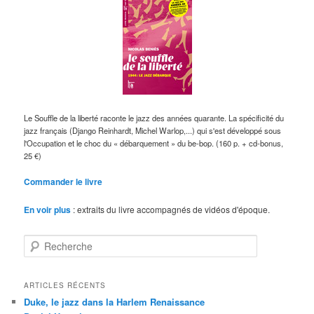
Le Souffle de la liberté raconte le jazz des années quarante. La spécificité du
jazz français (Django Reinhardt, Michel Warlop,...) qui s'est développé sous
l'Occupation et le choc du « débarquement » du be-bop. (160 p. + cd-bonus,
25 €)
Commander le livre
En voir plus
: extraits du livre accompagnés de vidéos d'époque.
R
e
c
h
ARTICLES RÉCENTS
e
Duke, le jazz dans la Harlem Renaissance
r