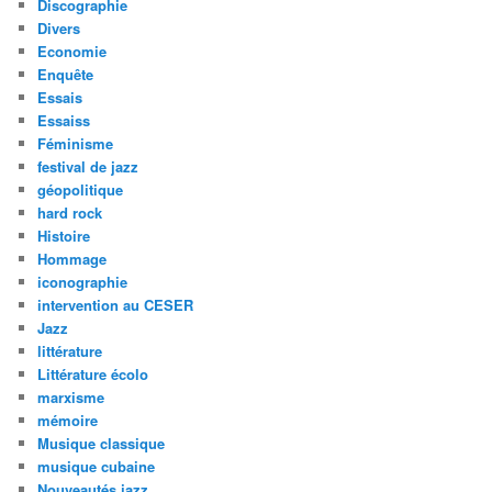
Discographie
Divers
Economie
Enquête
Essais
Essaiss
Féminisme
festival de jazz
géopolitique
hard rock
Histoire
Hommage
iconographie
intervention au CESER
Jazz
littérature
Littérature écolo
marxisme
mémoire
Musique classique
musique cubaine
Nouveautés jazz