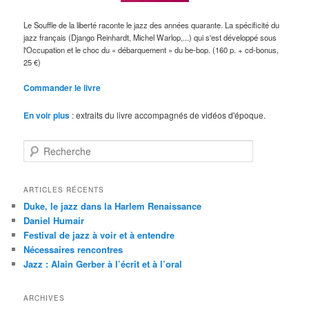
Le Souffle de la liberté raconte le jazz des années quarante. La spécificité du
jazz français (Django Reinhardt, Michel Warlop,...) qui s'est développé sous
l'Occupation et le choc du « débarquement » du be-bop. (160 p. + cd-bonus,
25 €)
Commander le livre
En voir plus
: extraits du livre accompagnés de vidéos d'époque.
R
e
c
h
ARTICLES RÉCENTS
e
Duke, le jazz dans la Harlem Renaissance
r
Daniel Humair
c
Festival de jazz à voir et à entendre
h
Nécessaires rencontres
e
Jazz : Alain Gerber à l’écrit et à l’oral
ARCHIVES