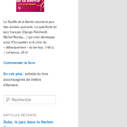
Le Souffle de la liberté raconte le jazz
des années quarante. La spécificité du
jazz français (Django Reinhardt,
Michel Warlop,...) qui s'est développé
sous l'Occupation et le choc du
« débarquement » du be-bop. (160 p.
+ cd-bonus, 25 €)
Commander le livre
En voir plus
: extraits du livre
accompagnés de vidéos
d'époque.
R
e
c
h
ARTICLES RÉCENTS
e
Duke, le jazz dans la Harlem
r