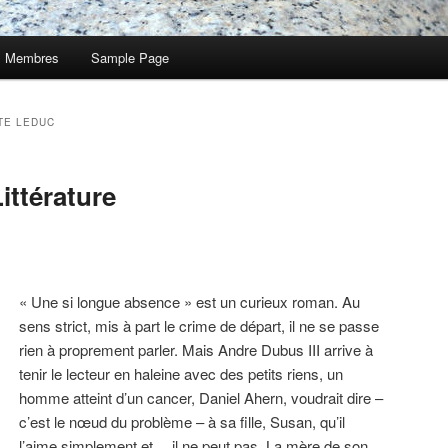
Membres
Sample Page
TE LEDUC
ittérature
« Une si longue absence » est un curieux roman. Au
sens strict, mis à part le crime de départ, il ne se passe
rien à proprement parler. Mais Andre Dubus III arrive à
tenir le lecteur en haleine avec des petits riens, un
homme atteint d’un cancer, Daniel Ahern, voudrait dire –
c’est le nœud du problème – à sa fille, Susan, qu’il
l’aime simplement et… il ne peut pas. La mère de son