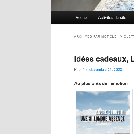
Menu
Accueil
Activités du site
Aller
Aller
principal
au
au
ARCHIVES PAR MOT-CLÉ :
VIOLET
contenu
contenu
Idées cadeaux, L
principal
secondaire
Publié le
décembre 21, 2023
Au plus près de l’émotion