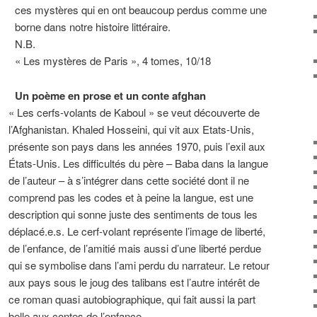
ces mystères qui en ont beaucoup perdus comme une
borne dans notre histoire littéraire.
N.B.
« Les mystères de Paris », 4 tomes, 10/18
Un poème en prose et un conte afghan
« Les cerfs-volants de Kaboul » se veut découverte de
l’Afghanistan. Khaled Hosseini, qui vit aux Etats-Unis,
présente son pays dans les années 1970, puis l’exil aux
États-Unis. Les difficultés du père – Baba dans la langue
de l’auteur – à s’intégrer dans cette société dont il ne
comprend pas les codes et à peine la langue, est une
description qui sonne juste des sentiments de tous les
déplacé.e.s. Le cerf-volant représente l’image de liberté,
de l’enfance, de l’amitié mais aussi d’une liberté perdue
qui se symbolise dans l’ami perdu du narrateur. Le retour
aux pays sous le joug des talibans est l’autre intérêt de
ce roman quasi autobiographique, qui fait aussi la part
belle aux contes de l’enfance.