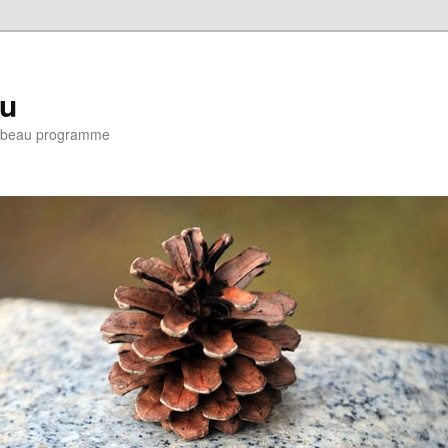
eu
e : beau programme