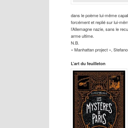
dans le poème lui-même capabl
forcément et replié sur lui-mê
l’Allemagne nazie, sans le rec
arme ultime.
N.B.
« Manhattan project », Stefano 
L’art du feuilleton