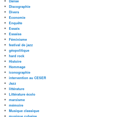
Danse
Discographie
Divers
Economie
Enquête
Essais
Essaiss
Féminisme
festival de jazz
géopolitique
hard rock
Histoire
Hommage
iconographie
intervention au CESER
Jazz
littérature
Littérature écolo
marxisme
mémoire
Musique classique
musique cubaine