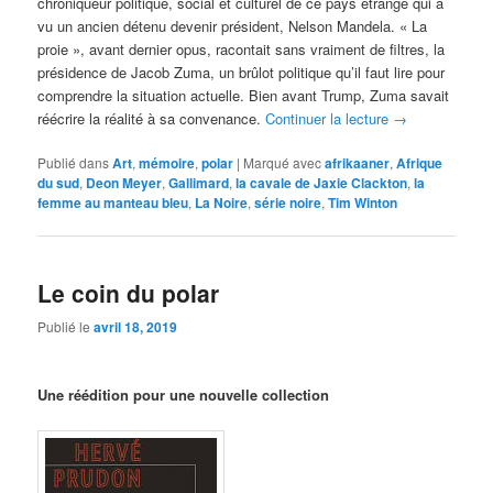
chroniqueur politique, social et culturel de ce pays étrange qui a
vu un ancien détenu devenir président, Nelson Mandela. « La
proie », avant dernier opus, racontait sans vraiment de filtres, la
présidence de Jacob Zuma, un brûlot politique qu’il faut lire pour
comprendre la situation actuelle. Bien avant Trump, Zuma savait
réécrire la réalité à sa convenance.
Continuer la lecture
→
Publié dans
Art
,
mémoire
,
polar
|
Marqué avec
afrikaaner
,
Afrique
du sud
,
Deon Meyer
,
Gallimard
,
la cavale de Jaxie Clackton
,
la
femme au manteau bleu
,
La Noire
,
série noire
,
Tim Winton
Le coin du polar
Publié le
avril 18, 2019
Une réédition pour une nouvelle collection