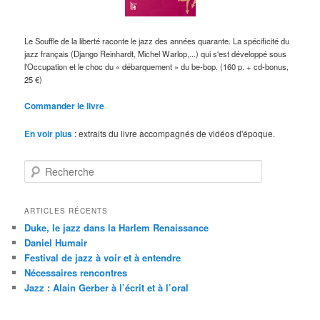
Le Souffle de la liberté raconte le jazz des années quarante. La spécificité du
jazz français (Django Reinhardt, Michel Warlop,...) qui s'est développé sous
l'Occupation et le choc du « débarquement » du be-bop. (160 p. + cd-bonus,
25 €)
Commander le livre
En voir plus
: extraits du livre accompagnés de vidéos d'époque.
R
e
c
h
ARTICLES RÉCENTS
e
Duke, le jazz dans la Harlem Renaissance
r
Daniel Humair
c
Festival de jazz à voir et à entendre
h
Nécessaires rencontres
e
Jazz : Alain Gerber à l’écrit et à l’oral