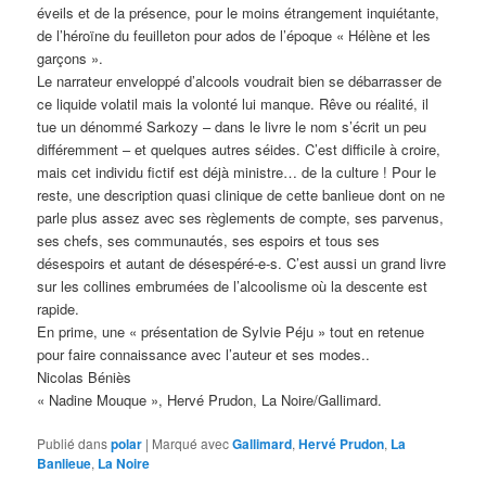
éveils et de la présence, pour le moins étrangement inquiétante,
de l’héroïne du feuilleton pour ados de l’époque « Hélène et les
garçons ».
Le narrateur enveloppé d’alcools voudrait bien se débarrasser de
ce liquide volatil mais la volonté lui manque. Rêve ou réalité, il
tue un dénommé Sarkozy – dans le livre le nom s’écrit un peu
différemment – et quelques autres séides. C’est difficile à croire,
mais cet individu fictif est déjà ministre… de la culture ! Pour le
reste, une description quasi clinique de cette banlieue dont on ne
parle plus assez avec ses règlements de compte, ses parvenus,
ses chefs, ses communautés, ses espoirs et tous ses
désespoirs et autant de désespéré-e-s. C’est aussi un grand livre
sur les collines embrumées de l’alcoolisme où la descente est
rapide.
En prime, une « présentation de Sylvie Péju » tout en retenue
pour faire connaissance avec l’auteur et ses modes..
Nicolas Béniès
« Nadine Mouque », Hervé Prudon, La Noire/Gallimard.
Publié dans
polar
|
Marqué avec
Gallimard
,
Hervé Prudon
,
La
Banlieue
,
La Noire