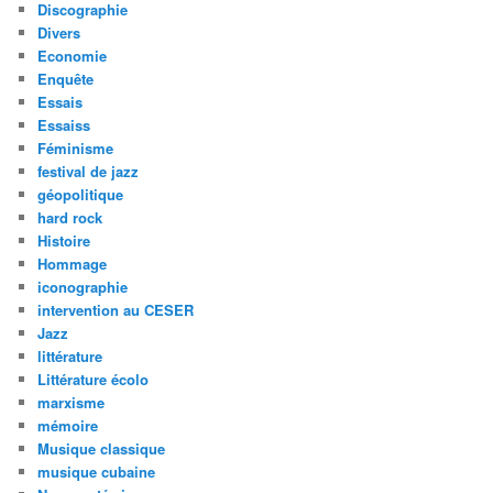
Discographie
Divers
Economie
Enquête
Essais
Essaiss
Féminisme
festival de jazz
géopolitique
hard rock
Histoire
Hommage
iconographie
intervention au CESER
Jazz
littérature
Littérature écolo
marxisme
mémoire
Musique classique
musique cubaine