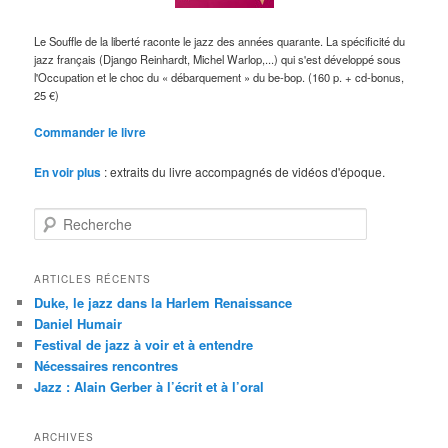
Le Souffle de la liberté raconte le jazz des années quarante. La spécificité du
jazz français (Django Reinhardt, Michel Warlop,...) qui s'est développé sous
l'Occupation et le choc du « débarquement » du be-bop. (160 p. + cd-bonus,
25 €)
Commander le livre
En voir plus
: extraits du livre accompagnés de vidéos d'époque.
R
e
c
h
ARTICLES RÉCENTS
e
Duke, le jazz dans la Harlem Renaissance
r
Daniel Humair
c
Festival de jazz à voir et à entendre
h
Nécessaires rencontres
e
Jazz : Alain Gerber à l’écrit et à l’oral
ARCHIVES