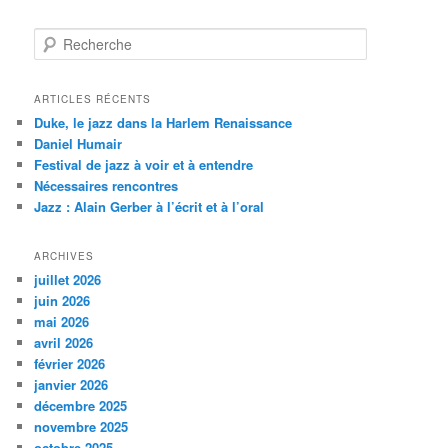
R
e
c
h
ARTICLES RÉCENTS
e
Duke, le jazz dans la Harlem Renaissance
r
Daniel Humair
c
Festival de jazz à voir et à entendre
h
Nécessaires rencontres
e
Jazz : Alain Gerber à l’écrit et à l’oral
ARCHIVES
juillet 2026
juin 2026
mai 2026
avril 2026
février 2026
janvier 2026
décembre 2025
novembre 2025
octobre 2025