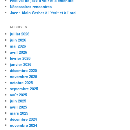
Festival de jazz à voir et à entendre
h
Nécessaires rencontres
e
Jazz : Alain Gerber à l’écrit et à l’oral
ARCHIVES
juillet 2026
juin 2026
mai 2026
avril 2026
février 2026
janvier 2026
décembre 2025
novembre 2025
octobre 2025
septembre 2025
août 2025
juin 2025
avril 2025
mars 2025
décembre 2024
novembre 2024