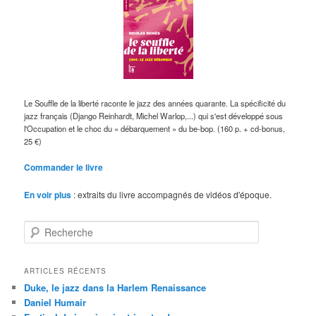
Le Souffle de la liberté raconte le jazz des années quarante. La spécificité du
jazz français (Django Reinhardt, Michel Warlop,...) qui s'est développé sous
l'Occupation et le choc du « débarquement » du be-bop. (160 p. + cd-bonus,
25 €)
Commander le livre
En voir plus
: extraits du livre accompagnés de vidéos d'époque.
R
e
c
h
ARTICLES RÉCENTS
e
Duke, le jazz dans la Harlem Renaissance
r
Daniel Humair
c