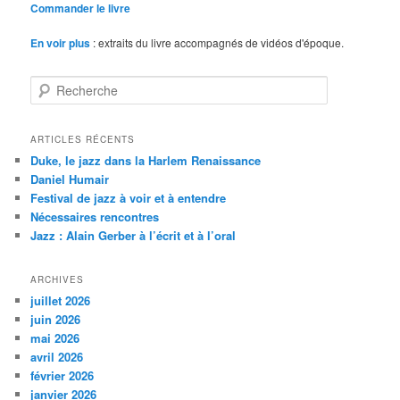
Commander le livre
En voir plus
: extraits du livre accompagnés de vidéos d'époque.
R
e
c
h
ARTICLES RÉCENTS
e
Duke, le jazz dans la Harlem Renaissance
r
Daniel Humair
c
Festival de jazz à voir et à entendre
h
Nécessaires rencontres
e
Jazz : Alain Gerber à l’écrit et à l’oral
ARCHIVES
juillet 2026
juin 2026
mai 2026
avril 2026
février 2026
janvier 2026