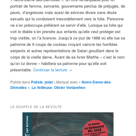
portrait de femme, servante, gouvernante perclus de préjugés, de
peurs, d’angoisses mais aussi de sévices divers sans doute
sexuels qui la conduisent inexorablement vers la folie. Personne
ne s’en préoccupe préférant se servir d’elle. Lorsque sa folie qui
voit le diable s’en prendre aux enfants qu’elle veut protéger est
trop visible, on l’a licencie. Jusqu’à ce jour de 1968 où elle tue sa
patronne de 9 coups de couteau croyant vaincre les horribles
serpents et autres représentations de Satan grouillant dans le
corps de la vieille dame. Avant de se livrer Marthe – c’est le nom
qu’on lui donne – habillera sa patronne pour qu’elle soit
présentable.
Continuer la lecture
→
Publié dans
Poésie
,
polar
|
Marqué avec
« Notre-Dame-des-
Démolies »
,
La Veilleuse
,
Olivier Vonlanthen
LE SOUFFLE DE LA RÉVOLTE