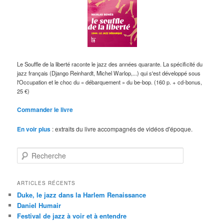
Le Souffle de la liberté raconte le jazz des années quarante. La spécificité du
jazz français (Django Reinhardt, Michel Warlop,...) qui s'est développé sous
l'Occupation et le choc du « débarquement » du be-bop. (160 p. + cd-bonus,
25 €)
Commander le livre
En voir plus
: extraits du livre accompagnés de vidéos d'époque.
R
e
c
h
ARTICLES RÉCENTS
e
Duke, le jazz dans la Harlem Renaissance
r
Daniel Humair
c
Festival de jazz à voir et à entendre
h