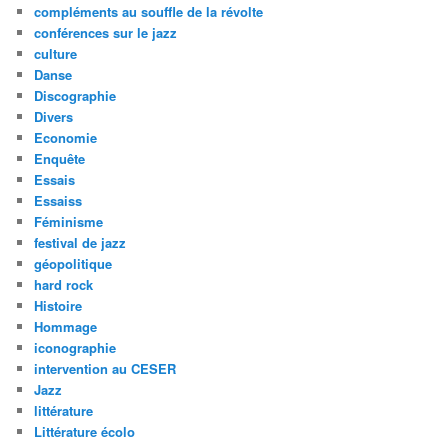
compléments au souffle de la révolte
conférences sur le jazz
culture
Danse
Discographie
Divers
Economie
Enquête
Essais
Essaiss
Féminisme
festival de jazz
géopolitique
hard rock
Histoire
Hommage
iconographie
intervention au CESER
Jazz
littérature
Littérature écolo