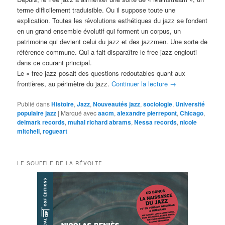
terme difficilement traduisible. Ou il suppose toute une
explication. Toutes les révolutions esthétiques du jazz se fondent
en un grand ensemble évolutif qui forment un corpus, un
patrimoine qui devient celui du jazz et des jazzmen. Une sorte de
référence commune. Qui a fait disparaître le free jazz englouti
dans ce courant principal.
Le « free jazz posait des questions redoutables quant aux
frontières, au périmètre du jazz.
Continuer la lecture
→
Publié dans
Histoire
,
Jazz
,
Nouveautés jazz
,
sociologie
,
Université
populaire jazz
|
Marqué avec
aacm
,
alexandre pierrepont
,
Chicago
,
delmark records
,
muhal richard abrams
,
Nessa records
,
nicole
mitchell
,
rogueart
LE SOUFFLE DE LA RÉVOLTE