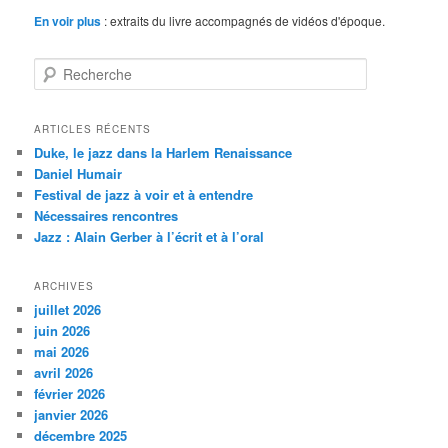
En voir plus
: extraits du livre accompagnés de vidéos d'époque.
R
e
c
h
ARTICLES RÉCENTS
e
Duke, le jazz dans la Harlem Renaissance
r
Daniel Humair
c
Festival de jazz à voir et à entendre
h
Nécessaires rencontres
e
Jazz : Alain Gerber à l’écrit et à l’oral
ARCHIVES
juillet 2026
juin 2026
mai 2026
avril 2026
février 2026
janvier 2026
décembre 2025