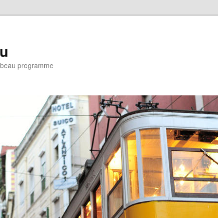
eu
e : beau programme