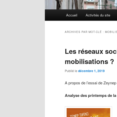
Menu
Accueil
Activités du site
Aller
Aller
principal
au
au
ARCHIVES PAR MOT-CLÉ :
MOBILI
contenu
contenu
Les réseaux soci
principal
secondaire
mobilisations ?
Publié le
décembre 1, 2019
A propos de l’essai de Zeynep
Analyse des printemps de la 