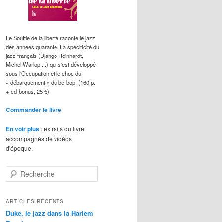
Le Souffle de la liberté raconte le jazz
des années quarante. La spécificité du
jazz français (Django Reinhardt,
Michel Warlop,...) qui s'est développé
sous l'Occupation et le choc du
« débarquement » du be-bop. (160 p.
+ cd-bonus, 25 €)
Commander le livre
En voir plus
: extraits du livre
accompagnés de vidéos
d'époque.
R
e
c
h
ARTICLES RÉCENTS
e
Duke, le jazz dans la Harlem
r