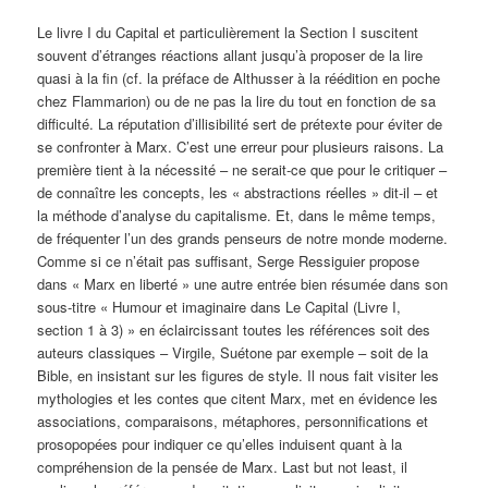
Le livre I du Capital et particulièrement la Section I suscitent
souvent d’étranges réactions allant jusqu’à proposer de la lire
quasi à la fin (cf. la préface de Althusser à la réédition en poche
chez Flammarion) ou de ne pas la lire du tout en fonction de sa
difficulté. La réputation d’illisibilité sert de prétexte pour éviter de
se confronter à Marx. C’est une erreur pour plusieurs raisons. La
première tient à la nécessité – ne serait-ce que pour le critiquer –
de connaître les concepts, les « abstractions réelles » dit-il – et
la méthode d’analyse du capitalisme. Et, dans le même temps,
de fréquenter l’un des grands penseurs de notre monde moderne.
Comme si ce n’était pas suffisant, Serge Ressiguier propose
dans « Marx en liberté » une autre entrée bien résumée dans son
sous-titre « Humour et imaginaire dans Le Capital (Livre I,
section 1 à 3) » en éclaircissant toutes les références soit des
auteurs classiques – Virgile, Suétone par exemple – soit de la
Bible, en insistant sur les figures de style. Il nous fait visiter les
mythologies et les contes que citent Marx, met en évidence les
associations, comparaisons, métaphores, personnifications et
prosopopées pour indiquer ce qu’elles induisent quant à la
compréhension de la pensée de Marx. Last but not least, il