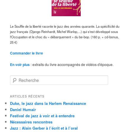
Le Souffle de la liberté raconte le jazz des années quarante. La spécificité du
jazz français (Django Reinhardt, Michel Warlop,...) qui s'est développé sous
l'Occupation et le choc du « débarquement » du be-bop. (160 p. + cd-bonus,
25 €)
Commander le livre
En voir plus
: extraits du livre accompagnés de vidéos d'époque.
R
e
c
h
ARTICLES RÉCENTS
e
Duke, le jazz dans la Harlem Renaissance
r
Daniel Humair
c
Festival de jazz à voir et à entendre
h
Nécessaires rencontres
e
Jazz : Alain Gerber à l’écrit et à l’oral