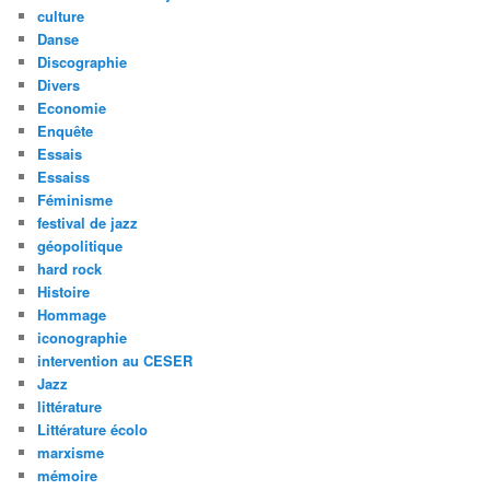
culture
Danse
Discographie
Divers
Economie
Enquête
Essais
Essaiss
Féminisme
festival de jazz
géopolitique
hard rock
Histoire
Hommage
iconographie
intervention au CESER
Jazz
littérature
Littérature écolo
marxisme
mémoire