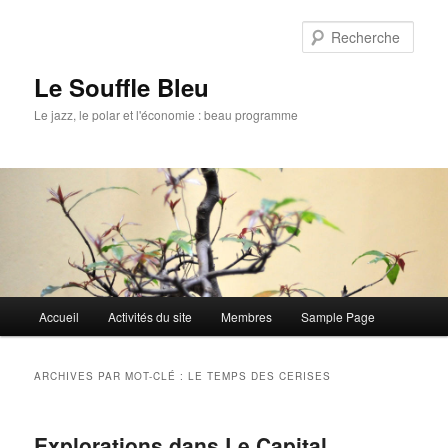
Rech
Le Souffle Bleu
Le jazz, le polar et l'économie : beau programme
Menu
Accueil
Activités du site
Membres
Sample Page
Aller
Aller
principal
au
au
ARCHIVES PAR MOT-CLÉ :
LE TEMPS DES CERISES
contenu
contenu
Explorations dans Le Capital
principal
secondaire