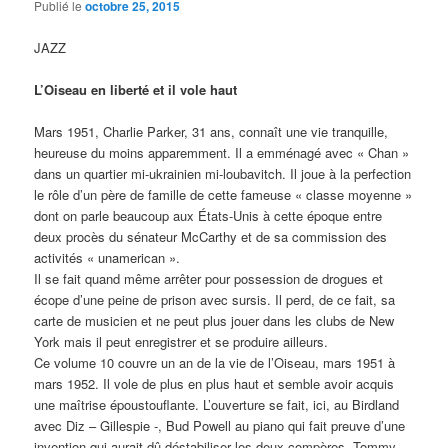
Publié le
octobre 25, 2015
JAZZ
L’Oiseau en liberté et il vole haut
Mars 1951, Charlie Parker, 31 ans, connaît une vie tranquille,
heureuse du moins apparemment. Il a emménagé avec « Chan »
dans un quartier mi-ukrainien mi-loubavitch. Il joue à la perfection
le rôle d’un père de famille de cette fameuse « classe moyenne »
dont on parle beaucoup aux États-Unis à cette époque entre
deux procès du sénateur McCarthy et de sa commission des
activités « unamerican ».
Il se fait quand même arrêter pour possession de drogues et
écope d’une peine de prison avec sursis. Il perd, de ce fait, sa
carte de musicien et ne peut plus jouer dans les clubs de New
York mais il peut enregistrer et se produire ailleurs.
Ce volume 10 couvre un an de la vie de l’Oiseau, mars 1951 à
mars 1952. Il vole de plus en plus haut et semble avoir acquis
une maîtrise époustouflante. L’ouverture se fait, ici, au Birdland
avec Diz – Gillespie -, Bud Powell au piano qui fait preuve d’une
invention qui aurait dû déstabiliser les deux compères, Tommy