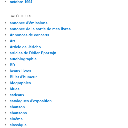
octobre 1994
CATÉGORIES
annonce d'émissions
annonce de la sortie de mes livres
Annonces de concerts
Art
Article de Jéricho
articles de Didier Epsztajn
autobiographie
BD
beaux livres
Billet d'humeur
biographies
blues
cadeaux
catalogues d'exposition
chanson
chansons
cinéma
classique