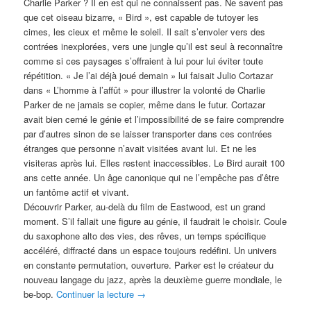
Charlie Parker ? Il en est qui ne connaissent pas. Ne savent pas
que cet oiseau bizarre, « Bird », est capable de tutoyer les
cimes, les cieux et même le soleil. Il sait s’envoler vers des
contrées inexplorées, vers une jungle qu’il est seul à reconnaître
comme si ces paysages s’offraient à lui pour lui éviter toute
répétition. « Je l’ai déjà joué demain » lui faisait Julio Cortazar
dans « L’homme à l’affût » pour illustrer la volonté de Charlie
Parker de ne jamais se copier, même dans le futur. Cortazar
avait bien cerné le génie et l’impossibilité de se faire comprendre
par d’autres sinon de se laisser transporter dans ces contrées
étranges que personne n’avait visitées avant lui. Et ne les
visiteras après lui. Elles restent inaccessibles. Le Bird aurait 100
ans cette année. Un âge canonique qui ne l’empêche pas d’être
un fantôme actif et vivant.
Découvrir Parker, au-delà du film de Eastwood, est un grand
moment. S’il fallait une figure au génie, il faudrait le choisir. Coule
du saxophone alto des vies, des rêves, un temps spécifique
accéléré, diffracté dans un espace toujours redéfini. Un univers
en constante permutation, ouverture. Parker est le créateur du
nouveau langage du jazz, après la deuxième guerre mondiale, le
be-bop.
Continuer la lecture
→