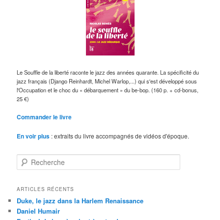
Le Souffle de la liberté raconte le jazz des années quarante. La spécificité du
jazz français (Django Reinhardt, Michel Warlop,...) qui s'est développé sous
l'Occupation et le choc du « débarquement » du be-bop. (160 p. + cd-bonus,
25 €)
Commander le livre
En voir plus
: extraits du livre accompagnés de vidéos d'époque.
R
e
c
h
ARTICLES RÉCENTS
e
Duke, le jazz dans la Harlem Renaissance
r
Daniel Humair
c