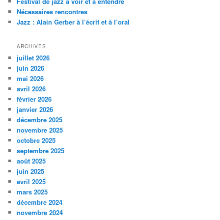
Festival de jazz à voir et à entendre
h
Nécessaires rencontres
e
Jazz : Alain Gerber à l’écrit et à l’oral
ARCHIVES
juillet 2026
juin 2026
mai 2026
avril 2026
février 2026
janvier 2026
décembre 2025
novembre 2025
octobre 2025
septembre 2025
août 2025
juin 2025
avril 2025
mars 2025
décembre 2024
novembre 2024