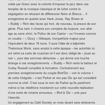
créés par Granz avec la volonté d’imposer le jazz dans ces
temples de la musique classique et de lutter contre la
ségrégation en refusant de différencier Noirs et Blancs… Il
enregistrera en quartet avec Hank Jones, Ray Brown et
« Buddy » Rich des faces qui font, de nouveau, la preuve de son
génie. Plus tard, il choisira son compère de toujours, son alter
ego au sens strict, le Pollux de son Castor – ou l’inverse comme
on voudra – « Dizzy » Gillespie, trompettiste majeur pour
l’équivalent de deux 78 tours. Il aura l’idée de s’adjoindre
Thelonious Monk, sans emploi à cette époque – les autorités lui
ont retiré sa carte de musicien et il est donc obligé de « jouer au
noir », pour des sommes dérisoires –, qui donne une touche
étrange à ces enregistrements. « Buddy » Rich reste le batteur et
Curley Russell complète la formation. Contrairement aux
premiers enregistrements du couple Bird/Diz – voir le volume 1
de cette Intégrale – c’est Parker et non pas Diz qui est considéré
comme le chef. C’est sous le nom de Parker qu’ils paraîtront
même si les rééditions insisteront sur cette nouvelle réalisation
d’une sorte de miracle amoureux, « Bird & Diz » unis pour
l’éternité.
Un engagement au Café Society un mois durant sera retransmis