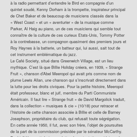
à la radio permettant d’entendre le Bird en compagnie d’un
quintet soudé, Kenny Dorham à la trompette, inspirateur principal
de Chet Baker et de beaucoup de musiciens classés dans la
« West Coast » et un « aventurier » de la musique comme
Parker, Al Haig au piano, un de ces musiciens qui semble tout
connaître de la culture de ces curieux Etats-Unis, Tommy Potter
à la contrebasse, un compagnon quasiment des premiers jours et
Roy Haynes à la batterie, un batteur qui, lui aussi, sait tout de
cet instrument emblématique du jazz.
Le Café Society, situé dans Greenwich Village, est un lieu
mythique. C’est là que Billie Holiday créera, en 1939, « Strange
Fruit », chanson d’Abel Meeropol qui avait pris comme nom de
plume Lewis Allan, une chanson qui s’inscrivait directement dans
la lutte pour les droits civiques. Pour la petite histoire, Meeropol
était professeur, blanc et juif, membre du Parti Communiste
Américain. Il faut lire « Strange fruit » de David Margolick traduit,
dans la collection « musiques & cie » (10/18) pour retracer et
l’histoire de cette chanson associée à Billie et celle de Barney
Josephson, propriétaire du club, qui refusait toute ségrégation.
En cette année 1950, il fut, avec son frère, l’objet de poursuites
de la part de la commission présidée par le sénateur McCarthy.