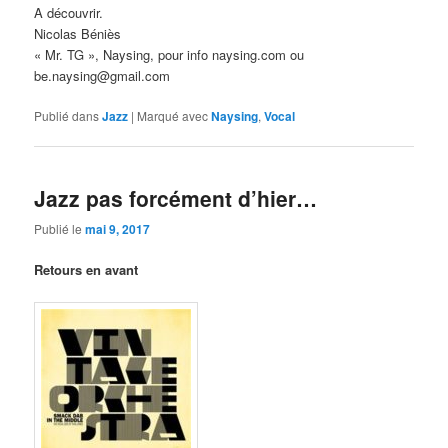
A découvrir.
Nicolas Béniès
« Mr. TG », Naysing, pour info naysing.com ou
be.naysing@gmail.com
Publié dans
Jazz
|
Marqué avec
Naysing
,
Vocal
Jazz pas forcément d’hier…
Publié le
mai 9, 2017
Retours en avant