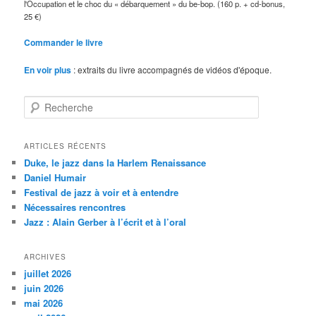
l'Occupation et le choc du « débarquement » du be-bop. (160 p. + cd-bonus,
25 €)
Commander le livre
En voir plus
: extraits du livre accompagnés de vidéos d'époque.
R
e
c
h
ARTICLES RÉCENTS
e
Duke, le jazz dans la Harlem Renaissance
r
Daniel Humair
c
Festival de jazz à voir et à entendre
h
Nécessaires rencontres
e
Jazz : Alain Gerber à l’écrit et à l’oral
ARCHIVES
juillet 2026
juin 2026
mai 2026