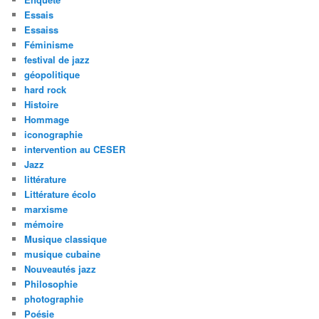
Essais
Essaiss
Féminisme
festival de jazz
géopolitique
hard rock
Histoire
Hommage
iconographie
intervention au CESER
Jazz
littérature
Littérature écolo
marxisme
mémoire
Musique classique
musique cubaine
Nouveautés jazz
Philosophie
photographie
Poésie