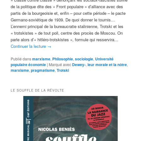
de la politique dite des « Front populaire » d’alliance avec des
partis de la bourgeoisie et, enfin – pour cette période – le pacte
Germano-soviétique de 1939. De quoi donner le tournis…
L’ennemi principal de la bureaucratie stalinienne, Trotski et les
« trotskistes » de tout poil, centre des procès de Moscou. On
parle alors d’« hitléro-trotskistes », formule qui resservira…
Continuer la lecture
→
Publié dans
marxisme
,
Philosophie
,
sociologie
,
Université
populaire économie
|
Marqué avec
Dewey-
,
leur morale et la nôtre
,
marxisme
,
pragmatisme
,
Trotski
LE SOUFFLE DE LA RÉVOLTE