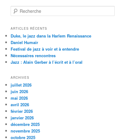
R
e
c
h
ARTICLES RÉCENTS
e
Duke, le jazz dans la Harlem Renaissance
r
Daniel Humair
c
Festival de jazz à voir et à entendre
h
Nécessaires rencontres
e
Jazz : Alain Gerber à l’écrit et à l’oral
ARCHIVES
juillet 2026
juin 2026
mai 2026
avril 2026
février 2026
janvier 2026
décembre 2025
novembre 2025
octobre 2025