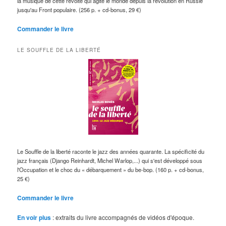
la musique de cette révolte qui agite le monde depuis la révolution en Russie
jusqu'au Front populaire. (256 p. + cd-bonus, 29 €)
Commander le livre
LE SOUFFLE DE LA LIBERTÉ
Le Souffle de la liberté raconte le jazz des années quarante. La spécificité du
jazz français (Django Reinhardt, Michel Warlop,...) qui s'est développé sous
l'Occupation et le choc du « débarquement » du be-bop. (160 p. + cd-bonus,
25 €)
Commander le livre
En voir plus
: extraits du livre accompagnés de vidéos d'époque.