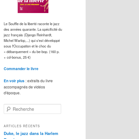
Le Souffle de la liberté raconte le jazz
des années quarante. La spécificité du
jazz français (Django Reinhardt,
Michel Warlop,...) qui s'est développé
sous l'Occupation et le choc du
« débarquement » du be-bop. (160 p.
+ cd-bonus, 25 €)
Commander le livre
En voir plus
: extraits du livre
accompagnés de vidéos
d'époque.
R
e
c
h
ARTICLES RÉCENTS
e
Duke, le jazz dans la Harlem
r