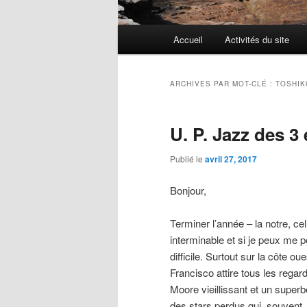
Menu
Accueil
Activités du site
Aller
Aller
principal
au
au
ARCHIVES PAR MOT-CLÉ :
TOSHIK
contenu
contenu
U. P. Jazz des 3
principal
secondaire
Publié le
avril 27, 2017
Bonjour,
Terminer l’année – la notre, ce
interminable et si je peux me p
difficile. Surtout sur la côte ou
Francisco attire tous les reg
Moore vieillissant et un super
des stars perdus qui, souvent,