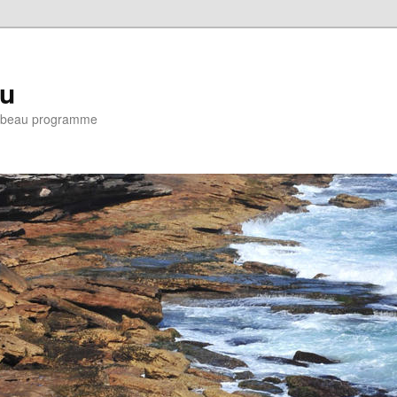
eu
e : beau programme