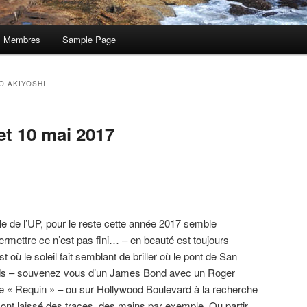
Membres
Sample Page
O AKIYOSHI
 et 10 mai 2017
lle de l’UP, pour le reste cette année 2017 semble
ermettre ce n’est pas fini… – en beauté est toujours
est où le soleil fait semblant de briller où le pont de San
ards – souvenez vous d’un James Bond avec un Roger
be « Requin » – ou sur Hollywood Boulevard à la recherche
 ont laissé des traces, des mains par exemple. Ou partir