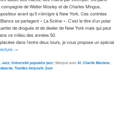
en compagnie de Walter Mosley et de Charles Mingus,
mpositeur avant qu’il n’émigre à New York. Ces contrées
 Blancs se partagent « La Scène ». C’est le titre d’un polar
uartier de drogués et de dealer de New York mais qui peut
ans ce milieu des années 50.
placées dans l’entre deux tours, je vous propose un spécial
 lecture
→
,
Jazz
,
Université populaire jazz
|
Marqué avec
Al
,
Charlie Mariano
,
Edwards
,
Toshiko Akiyoshi
,
Zoot