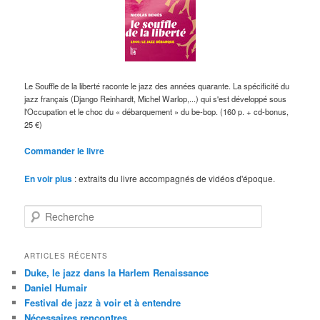
Le Souffle de la liberté raconte le jazz des années quarante. La spécificité du
jazz français (Django Reinhardt, Michel Warlop,...) qui s'est développé sous
l'Occupation et le choc du « débarquement » du be-bop. (160 p. + cd-bonus,
25 €)
Commander le livre
En voir plus
: extraits du livre accompagnés de vidéos d'époque.
R
e
c
h
ARTICLES RÉCENTS
e
Duke, le jazz dans la Harlem Renaissance
r
Daniel Humair
c
Festival de jazz à voir et à entendre
h
Nécessaires rencontres