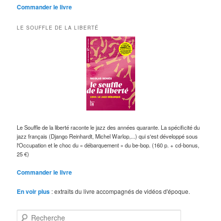
Commander le livre
LE SOUFFLE DE LA LIBERTÉ
Le Souffle de la liberté raconte le jazz des années quarante. La spécificité du
jazz français (Django Reinhardt, Michel Warlop,...) qui s'est développé sous
l'Occupation et le choc du « débarquement » du be-bop. (160 p. + cd-bonus,
25 €)
Commander le livre
En voir plus
: extraits du livre accompagnés de vidéos d'époque.
R