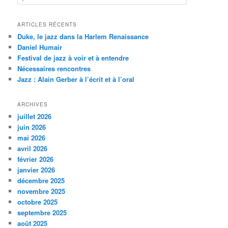
e
c
h
ARTICLES RÉCENTS
e
Duke, le jazz dans la Harlem Renaissance
r
Daniel Humair
c
Festival de jazz à voir et à entendre
h
Nécessaires rencontres
e
Jazz : Alain Gerber à l’écrit et à l’oral
ARCHIVES
juillet 2026
juin 2026
mai 2026
avril 2026
février 2026
janvier 2026
décembre 2025
novembre 2025
octobre 2025
septembre 2025
août 2025