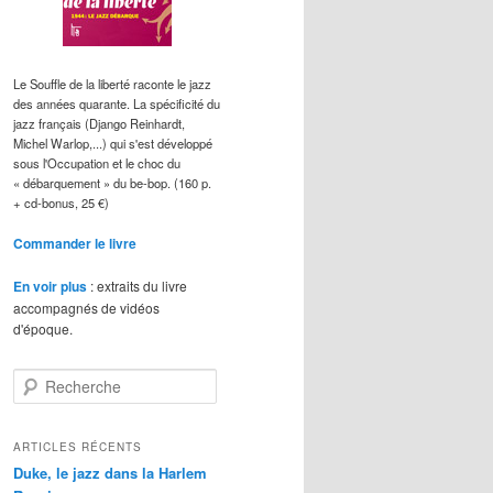
Le Souffle de la liberté raconte le jazz
des années quarante. La spécificité du
jazz français (Django Reinhardt,
Michel Warlop,...) qui s'est développé
sous l'Occupation et le choc du
« débarquement » du be-bop. (160 p.
+ cd-bonus, 25 €)
Commander le livre
En voir plus
: extraits du livre
accompagnés de vidéos
d'époque.
R
e
c
h
ARTICLES RÉCENTS
e
Duke, le jazz dans la Harlem
r