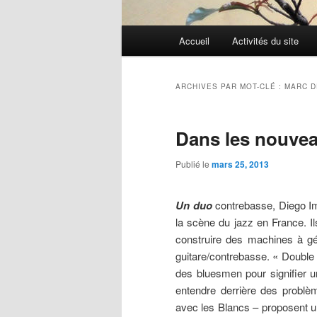
Menu
Accueil
Activités du site
Aller
Aller
principal
au
au
ARCHIVES PAR MOT-CLÉ :
MARC 
contenu
contenu
Dans les nouvea
principal
secondaire
Publié le
mars 25, 2013
Un duo
contrebasse, Diego Im
la scène du jazz en France. Il
construire des machines à géo
guitare/contrebasse. « Double 
des bluesmen pour signifier un
entendre derrière des problèm
avec les Blancs – proposent un