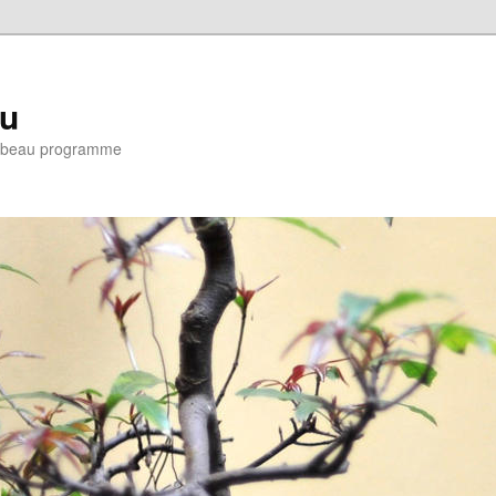
eu
e : beau programme