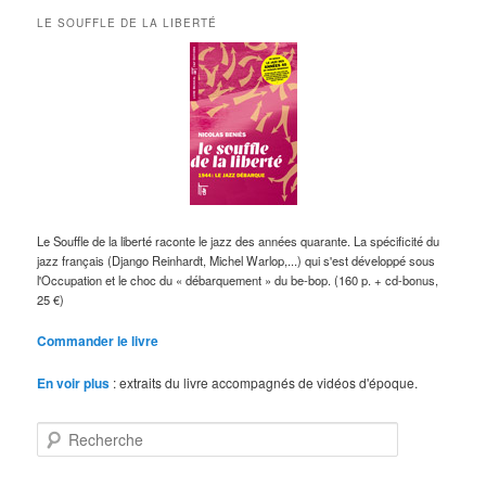
LE SOUFFLE DE LA LIBERTÉ
Le Souffle de la liberté raconte le jazz des années quarante. La spécificité du
jazz français (Django Reinhardt, Michel Warlop,...) qui s'est développé sous
l'Occupation et le choc du « débarquement » du be-bop. (160 p. + cd-bonus,
25 €)
Commander le livre
En voir plus
: extraits du livre accompagnés de vidéos d'époque.
R
e
c