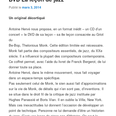
Publié le
mars 3, 2014
Un original décortiqué
Antoine Hervé nous propose, en un format inédit – un CD d’un
concert + le DVD de sa leçon – sa 8e leçon consacrée au Griot
du
Be-Bop, Thelonious Monk. Cette édition limitée est nécessaire.
Monk fait partie des compositeurs essentiels, de jazz, du XXe
siècle. Il a influencé la plupart des compositeurs contemporains.
Ce coffret permet, avec l’aide du livret de Franck Bergerot, de lui
donner toute sa place.
Antoine Hervé, dans le même mouvement, nous fait voyager
dans un espace-temps spécifique.
Pas seulement celui de Monk, le sien aussi fait d’approximations
sur la vie de Monk, de détails qui n’en sont pas, d’inventions. Il
se situe dans le droit fil de la critique de jazz instituée par
Hughes Panassié et Boris Vian. Il en oublie la Ville, New York.
Mais ces inexactitudes lui donnent l’occasion de développer un
point de technique. Personne ne lui demande d’être un historien
du jazz. C’est une leçon de piano pas d’Histoire. On peut le