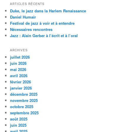
h
ARTICLES RÉCENTS
e
Duke, le jazz dans la Harlem Renaissance
r
Daniel Humair
c
Festival de jazz à voir et à entendre
h
Nécessaires rencontres
e
Jazz : Alain Gerber à l’écrit et à l’oral
ARCHIVES
juillet 2026
juin 2026
mai 2026
avril 2026
février 2026
janvier 2026
décembre 2025
novembre 2025
octobre 2025
septembre 2025
août 2025
juin 2025
avril 2025