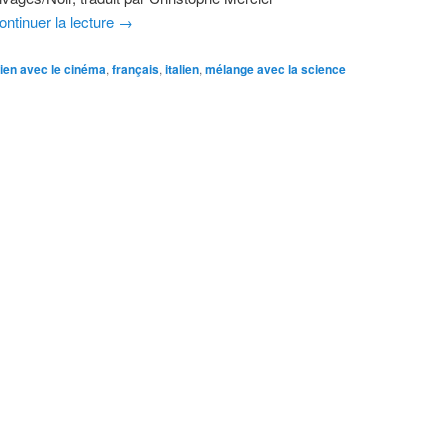
ontinuer la lecture
→
lien avec le cinéma
,
français
,
italien
,
mélange avec la science