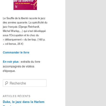
Le Souffle de la liberté raconte le jazz
des années quarante. La spécificité du
jazz français (Django Reinhardt,
Michel Warlop,...) qui s'est développé
sous l'Occupation et le choc du
« débarquement » du be-bop. (160 p.
+ cd-bonus, 25 €)
Commander le livre
En voir plus
: extraits du livre
accompagnés de vidéos
d'époque.
R
e
c
h
ARTICLES RÉCENTS
e
Duke, le jazz dans la Harlem
r