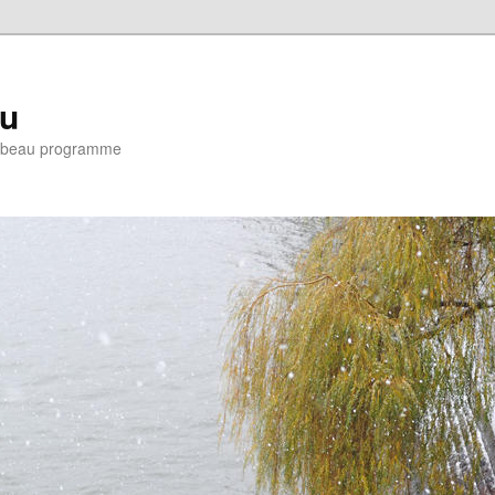
eu
e : beau programme