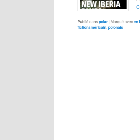
C
Publié dans
polar
|
Marqué avec
en 
fictionaméricain
,
polonais