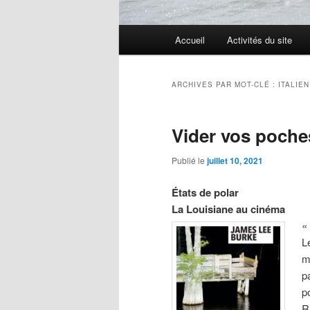
Menu
Accueil
Activités du site
Aller
Aller
principal
au
au
ARCHIVES PAR MOT-CLÉ :
ITALIEN
contenu
contenu
Vider vos poche
principal
secondaire
Publié le
juillet 10, 2021
États de polar
La Louisiane au cinéma
«
L
m
p
p
R