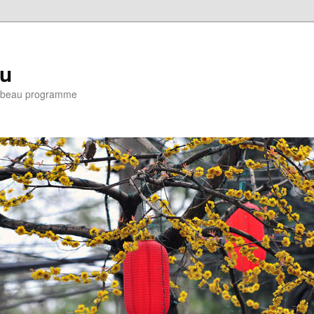
eu
e : beau programme