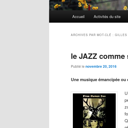
Menu
Accueil
Activités du site
Aller
Aller
principal
au
au
ARCHIVES PAR MOT-CLÉ :
GILLES
contenu
contenu
le JAZZ comme 
principal
secondaire
Publié le
novembre 20, 2016
Une musique émancipée ou 
U
p
z
f
Q
r