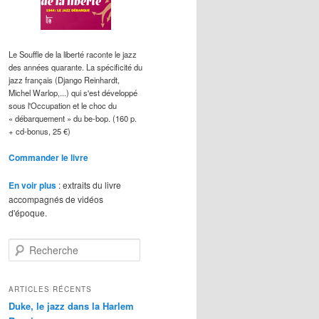
Le Souffle de la liberté raconte le jazz
des années quarante. La spécificité du
jazz français (Django Reinhardt,
Michel Warlop,...) qui s'est développé
sous l'Occupation et le choc du
« débarquement » du be-bop. (160 p.
+ cd-bonus, 25 €)
Commander le livre
En voir plus
: extraits du livre
accompagnés de vidéos
d'époque.
R
e
c
h
ARTICLES RÉCENTS
e
Duke, le jazz dans la Harlem
r