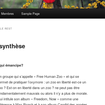
Membres
Sample Page
 LE REST
synthèse
qui émancipe?
n groupe qui s’appelle « Free Human Zoo » et qui se
ermet de pratiquer l’oxymore : un zoo en liberté est-ce un
oo ? Est-on en liberté dans un zoo ? ne peut pas être
ondamentalement mauvais ou alors il n’y a plus de morale.
ui intitule son album « Freedom, Now » comme une
éférence à Max Roach et à son album Candid des années