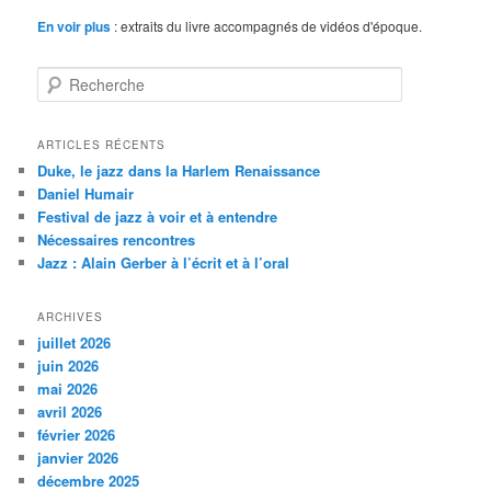
En voir plus
: extraits du livre accompagnés de vidéos d'époque.
R
e
c
h
ARTICLES RÉCENTS
e
Duke, le jazz dans la Harlem Renaissance
r
Daniel Humair
c
Festival de jazz à voir et à entendre
h
Nécessaires rencontres
e
Jazz : Alain Gerber à l’écrit et à l’oral
ARCHIVES
juillet 2026
juin 2026
mai 2026
avril 2026
février 2026
janvier 2026
décembre 2025