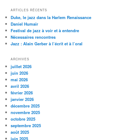
c
h
ARTICLES RÉCENTS
e
Duke, le jazz dans la Harlem Renaissance
r
Daniel Humair
c
Festival de jazz à voir et à entendre
h
Nécessaires rencontres
e
Jazz : Alain Gerber à l’écrit et à l’oral
ARCHIVES
juillet 2026
juin 2026
mai 2026
avril 2026
février 2026
janvier 2026
décembre 2025
novembre 2025
octobre 2025
septembre 2025
août 2025
juin 2025