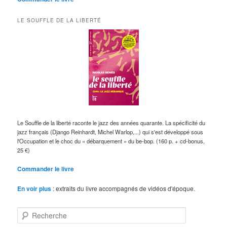
LE SOUFFLE DE LA LIBERTÉ
Le Souffle de la liberté raconte le jazz des années quarante. La spécificité du
jazz français (Django Reinhardt, Michel Warlop,...) qui s'est développé sous
l'Occupation et le choc du « débarquement » du be-bop. (160 p. + cd-bonus,
25 €)
Commander le livre
En voir plus
: extraits du livre accompagnés de vidéos d'époque.
R
e