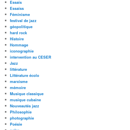
Essais
Essaiss
Féminisme
festival de jazz
géopolitique
hard rock
Histoire
Hommage
iconographie
intervention au CESER
Jazz
littérature
Littérature écolo
marxisme
mémoire
Musique classique
musique cubaine
Nouveautés jazz
Philosophie
photographie
Poésie