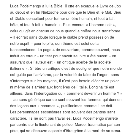
Luca Podelmengo a lu la Bible. Il cite en exergue le Livre de Job
au début et en fin Nietzsche pour dire que le Bien et le Mal, Dieu
et Diable cohabitent pour former un être humain, ni tout à fait
bête, ni tout à fait « humain ». Plus encore, « L’homme noir »,
celui qui gît en chacun de nous quand la colère nous transforme
– il écrirait sans doute lorsque le diable prend possession de
notre esprit – pour le pire, son thème est celui de la
transcendance. La page 4 de couverture, comme souvent, nous
induit en erreur – un test pour savoir se livre a été ouvert – en
assurant que l’auteur est « un critique acerbe de la société
italienne ». Si être un critique c’est de souligner que notre monde
est guidé par l’arrivisme, par la volonté de faire de l’argent sans
s’interroger sur les moyens, il n’est pas besoin d’écrire un polar
ni même de s’arrêter aux frontières de l’Italie. L’originalité est
ailleurs, dans l’interrogation du « comment devenir un homme ? »
– au sens générique car ce sont souvent les femmes qui donnent
des leçons aux « hommes », pusillanimes comme il se doit.
Les personnages secondaires sont souvent des pantins sans
caractère. Ils ne sont pas travaillés. Luca Podelmengo s’arrête
par contre sur le lieutenant de police, Marco, traumatisé par son
père, qui se découvre capable d’être grâce à la mort de sa sœur.