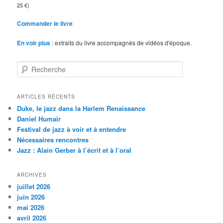
25 €)
Commander le livre
En voir plus
: extraits du livre accompagnés de vidéos d'époque.
R
e
c
h
ARTICLES RÉCENTS
e
Duke, le jazz dans la Harlem Renaissance
r
Daniel Humair
c
Festival de jazz à voir et à entendre
h
Nécessaires rencontres
e
Jazz : Alain Gerber à l’écrit et à l’oral
ARCHIVES
juillet 2026
juin 2026
mai 2026
avril 2026