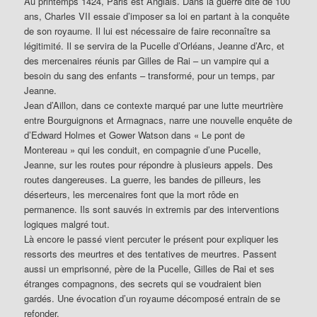
Au printemps 1424, Paris est Anglais. Dans la guerre dite de 100
ans, Charles VII essaie d’imposer sa loi en partant à la conquête
de son royaume. Il lui est nécessaire de faire reconnaître sa
légitimité. Il se servira de la Pucelle d’Orléans, Jeanne d’Arc, et
des mercenaires réunis par Gilles de Rai – un vampire qui a
besoin du sang des enfants – transformé, pour un temps, par
Jeanne.
Jean d’Aillon, dans ce contexte marqué par une lutte meurtrière
entre Bourguignons et Armagnacs, narre une nouvelle enquête de
d’Edward Holmes et Gower Watson dans « Le pont de
Montereau » qui les conduit, en compagnie d’une Pucelle,
Jeanne, sur les routes pour répondre à plusieurs appels. Des
routes dangereuses. La guerre, les bandes de pilleurs, les
déserteurs, les mercenaires font que la mort rôde en
permanence. Ils sont sauvés in extremis par des interventions
logiques malgré tout.
Là encore le passé vient percuter le présent pour expliquer les
ressorts des meurtres et des tentatives de meurtres. Passent
aussi un emprisonné, père de la Pucelle, Gilles de Rai et ses
étranges compagnons, des secrets qui se voudraient bien
gardés. Une évocation d’un royaume décomposé entrain de se
refonder.