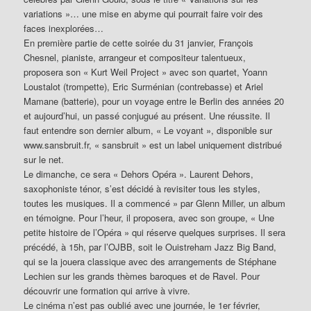
variations »… une mise en abyme qui pourrait faire voir des
faces inexplorées…
En première partie de cette soirée du 31 janvier, François
Chesnel, pianiste, arrangeur et compositeur talentueux,
proposera son « Kurt Weil Project » avec son quartet, Yoann
Loustalot (trompette), Eric Surménian (contrebasse) et Ariel
Mamane (batterie), pour un voyage entre le Berlin des années 20
et aujourd’hui, un passé conjugué au présent. Une réussite. Il
faut entendre son dernier album, « Le voyant », disponible sur
www.sansbruit.fr, « sansbruit » est un label uniquement distribué
sur le net.
Le dimanche, ce sera « Dehors Opéra ». Laurent Dehors,
saxophoniste ténor, s’est décidé à revisiter tous les styles,
toutes les musiques. Il a commencé » par Glenn Miller, un album
en témoigne. Pour l’heur, il proposera, avec son groupe, « Une
petite histoire de l’Opéra » qui réserve quelques surprises. Il sera
précédé, à 15h, par l’OJBB, soit le Ouistreham Jazz Big Band,
qui se la jouera classique avec des arrangements de Stéphane
Lechien sur les grands thèmes baroques et de Ravel. Pour
découvrir une formation qui arrive à vivre.
Le cinéma n’est pas oublié avec une journée, le 1er février,