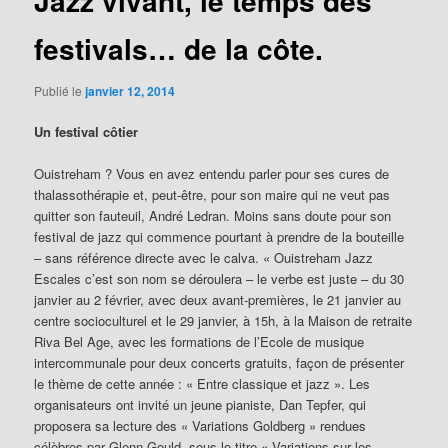
Jazz vivant, le temps des
festivals… de la côte.
Publié le
janvier 12, 2014
Un festival côtier
Ouistreham ? Vous en avez entendu parler pour ses cures de
thalassothérapie et, peut-être, pour son maire qui ne veut pas
quitter son fauteuil, André Ledran. Moins sans doute pour son
festival de jazz qui commence pourtant à prendre de la bouteille
– sans référence directe avec le calva. « Ouistreham Jazz
Escales c’est son nom se déroulera – le verbe est juste – du 30
janvier au 2 février, avec deux avant-premières, le 21 janvier au
centre socioculturel et le 29 janvier, à 15h, à la Maison de retraite
Riva Bel Age, avec les formations de l’Ecole de musique
intercommunale pour deux concerts gratuits, façon de présenter
le thème de cette année : « Entre classique et jazz ». Les
organisateurs ont invité un jeune pianiste, Dan Tepfer, qui
proposera sa lecture des « Variations Goldberg » rendues
célèbres par Glenn Gould, sous le titre « Variations sur les