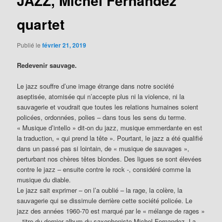
JAZZ, Michel Fernandez
quartet
Publié le
février 21, 2019
Redevenir sauvage.
Le jazz souffre d’une image étrange dans notre société
aseptisée, atomisée qui n’accepte plus ni la violence, ni la
sauvagerie et voudrait que toutes les relations humaines soient
policées, ordonnées, polies – dans tous les sens du terme.
« Musique d’intello » dit-on du jazz, musique emmerdante en est
la traduction, « qui prend la tête ». Pourtant, le jazz a été qualifié
dans un passé pas si lointain, de « musique de sauvages »,
perturbant nos chères têtes blondes. Des ligues se sont élevées
contre le jazz – ensuite contre le rock -, considéré comme la
musique du diable.
Le jazz sait exprimer – on l’a oublié – la rage, la colère, la
sauvagerie qui se dissimule derrière cette société policée. Le
jazz des années 1960-70 est marqué par le « mélange de rages »
– titre du dernier album du saxophoniste Michel Fernandez. La