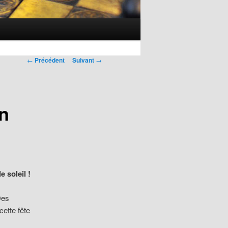
Navigation
←
Précédent
Suivant
→
des
articles
on
 soleil !
Des
cette fête