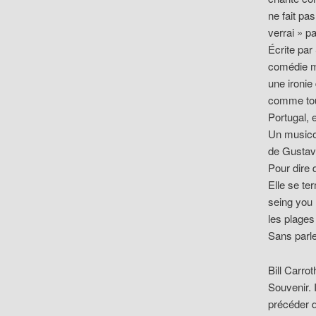
ne fait pa
verrai » p
Écrite par
comédie mu
une ironie
comme tout
Portugal, 
Un musicol
de Gustav 
Pour dire 
Elle se te
seing you 
les plages
Sans parle
Bill Carro
Souvenir. I
précéder 