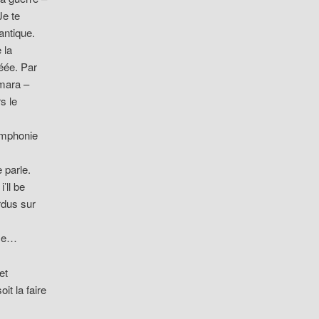
Je te
antique.
 la
éée. Par
amara –
s le
ymphonie
 parle.
’ll be
rdus sur
nce…
et
it la faire