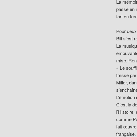
La mémoire
passé en i
fort du ter
Pour deux 
Bill s’est
La musique
émouvante 
mise. Reno
« Le souff
tressé par
Miller, da
s’enchaîne
L’émotion 
C’est la d
l’Histoire
comme Peg.
fait œuvr
française.