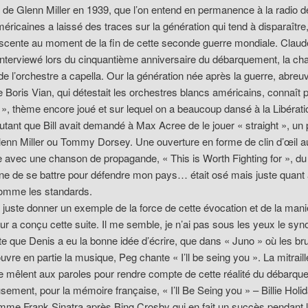
e de Glenn Miller en 1939, que l’on entend en permanence à la radio d
ricaines a laissé des traces sur la génération qui tend à disparaître,
escente au moment de la fin de cette seconde guerre mondiale. Claud
nterviewé lors du cinquantième anniversaire du débarquement, la cha
é de l’orchestre a capella. Our la génération née après la guerre, abreu
 Boris Vian, qui détestait les orchestres blancs américains, connaît p
, thème encore joué et sur lequel on a beaucoup dansé à la Libérati
utant que Bill avait demandé à Max Acree de le jouer « straight », un
nn Miller ou Tommy Dorsey. Une ouverture en forme de clin d’œil a
 avec une chanson de propagande, « This is Worth Fighting for », du 
ine de se battre pour défendre mon pays… était osé mais juste quant 
comme les standards.
 juste donner un exemple de la force de cette évocation et de la mani
r a conçu cette suite. Il me semble, je n’ai pas sous les yeux le sy
exte que Denis a eu la bonne idée d’écrire, que dans « Juno » où les bru
vre en partie la musique, Peg chante « I’ll be seing you ». La mitraill
 mêlent aux paroles pour rendre compte de cette réalité du débarqu
ement, pour la mémoire française, « I’ll Be Seing you » – Billie Holid
me Frank Sinatra après Bing Crosby qui en fait un succès pendant l