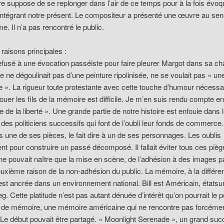
 suppose de se replonger dans l’air de ce temps pour à la fois évoqu
ntégrant notre présent. Le compositeur a présenté une œuvre au sens
me. Il n’a pas rencontré le public.
raisons principales :
 refusé à une évocation passéiste pour faire pleurer Margot dans sa c
 ne dégoulinait pas d’une peinture ripolinisée, ne se voulait pas « u
». La rigueur toute protestante avec cette touche d’humour nécessai
uer les fils de la mémoire est difficile. Je m’en suis rendu compte en
le de la liberté ». Une grande partie de notre histoire est enfouie dans 
 des politiciens successifs qui font de l’oubli leur fonds de commerce.
ns une de ses pièces, le fait dire à un de ses personnages. Les oublis
nt pour construire un passé décomposé. Il fallait éviter tous ces pièg
ne pouvait naître que la mise en scène, de l’adhésion à des images p
euxième raison de la non-adhésion du public. La mémoire, à la différe
, est ancrée dans un environnement national. Bill est Américain, étatsu
 Cette platitude n’est pas autant dénuée d’intérêt qu’on pourrait le pe
e de mémoire, une mémoire américaine qui ne rencontre pas forcémen
 Le début pouvait être partagé. « Moonlight Serenade », un grand su