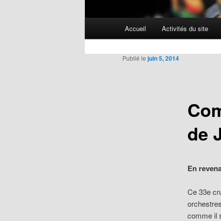
Menu
Accueil
Activités du site
Aller
principal
au
Publié le
juin 5, 2014
contenu
Com
principal
de 
En revena
Ce 33e cru
orchestres
comme il s