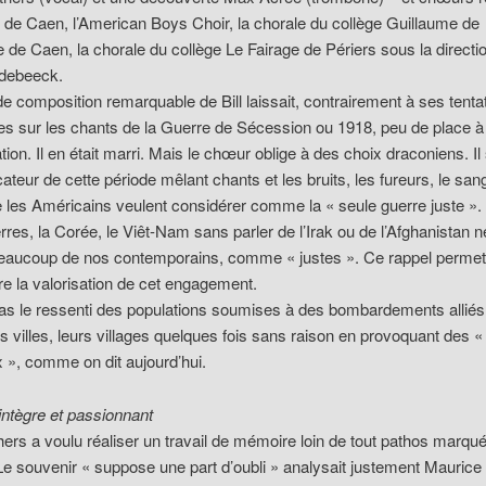
e de Caen, l’American Boys Choir, la chorale du collège Guillaume de
de Caen, la chorale du collège Le Fairage de Périers sous la directi
pdebeeck.
 de composition remarquable de Bill laissait, contrairement à ses tenta
s sur les chants de la Guerre de Sécession ou 1918, peu de place à
tion. Il en était marri. Mais le chœur oblige à des choix draconiens. Il 
ateur de cette période mêlant chants et les bruits, les fureurs, le san
 les Américains veulent considérer comme la « seule guerre juste ».
rres, la Corée, le Viêt-Nam sans parler de l’Irak ou de l’Afghanistan n
beaucoup de nos contemporains, comme « justes ». Ce rappel permet
 la valorisation de cet engagement.
as le ressenti des populations soumises à des bombardements alliés 
urs villes, leurs villages quelques fois sans raison en provoquant des 
x », comme on dit aujourd’hui.
 intègre et passionnant
thers a voulu réaliser un travail de mémoire loin de tout pathos marqué
Le souvenir « suppose une part d’oubli » analysait justement Maurice