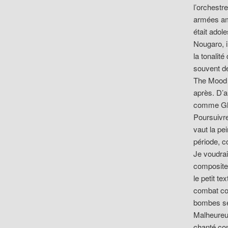
l’orchestr
armées amé
était adol
Nougaro, i
la tonalit
souvent de
The Mood »
après. D’a
comme Gle
Poursuivre
vaut la pe
période, 
Je voudrai
compositeu
le petit t
combat cou
bombes se
Malheureus
chanté com