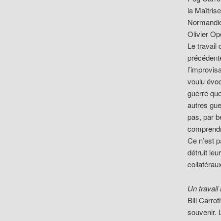
la Maîtris
Normandie 
Olivier O
Le travail
précédente
l’improvisa
voulu évoc
guerre que
autres gue
pas, par 
comprendre
Ce n’est p
détruit le
collatérau
Un travail
Bill Carro
souvenir. 