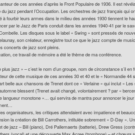
hanteur de ces années d’après le Front Populaire de 1936. Il est révél
e du jazz pendant l’Occupation. Les orchestres de jazz français qui on
 fourbir leurs armes dans le milieu des années 1930 tiennent le ha
er par le Jazz de Paris conduit dans les années 1940-41 par le sax
 Combelle. Les disques sous le label « Swing » sont pressés de nouv
launay, son créateur, enregistre tout ce que le jazz compte de musi
s concerts de jazz sont pleins.
ation, ce travail de mémoire a été le thème de ma conférence.
le plus jazz » – c’est le nom d’un groupe, nom de circonstance s’il en f
cateur de cette musique de ces années 30 et 40 et le « Normandie 44 s
 part belle aux chansons de Trenet dont ce « Verlaine » qui inclut « Les
’automne blessent (Trenet avait changé, volontairement ? par « berce
e langueur monotone »… qui servira de mantra pour annoncer le jour
ment…
 les organisateurs, les critiques attendaient avec impatience et beauc
sion la création de Bill Carrothers, intitulée sobrement « D-Day ». Un
et de jazz – Bill (piano), Dré Pallemaerts (batterie), Drew Gress (con
thers (vocal) et une découverte Max Acree (trombone) – et chœurs r