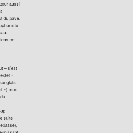
ateur aussi
t
ut du pavé.
ophoniste
eau.
ciens en
ut – s’est
extet »
 sanglots
nt ») mon
 du
oup
e suite
trebasse),
éunissant