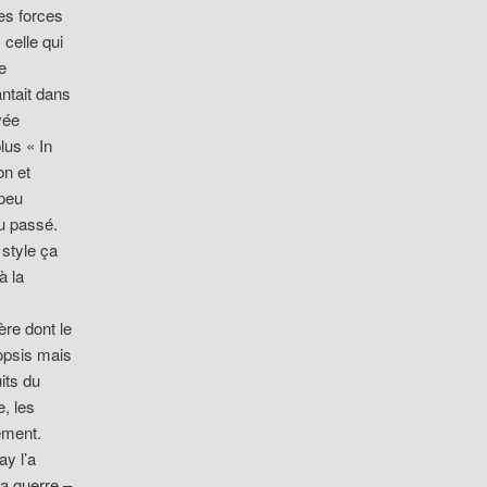
es forces
 celle qui
e
ntait dans
vée
lus « In
on et
 peu
u passé.
style ça
à la
ère dont le
nopsis mais
its du
e, les
ement.
ay l’a
a guerre –