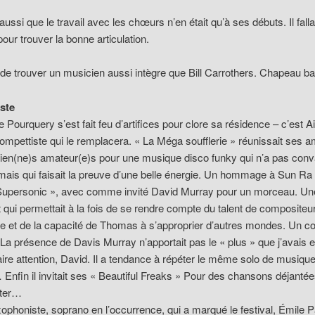
e aussi que le travail avec les chœurs n’en était qu’à ses débuts. Il falla
pour trouver la bonne articulation.
 de trouver un musicien aussi intègre que Bill Carrothers. Chapeau ba
este
Pourquery s’est fait feu d’artifices pour clore sa résidence – c’est Ai
ompettiste qui le remplacera. « La Méga soufflerie » réunissait ses a
en(ne)s amateur(e)s pour une musique disco funky qui n’a pas conv
ais qui faisait la preuve d’une belle énergie. Un hommage à Sun Ra
Supersonic », avec comme invité David Murray pour un morceau. U
 qui permettait à la fois de se rendre compte du talent de compositeu
e et de la capacité de Thomas à s’approprier d’autres mondes. Un c
La présence de Davis Murray n’apportait pas le « plus » que j’avais
 faire attention, David. Il a tendance à répéter le même solo de musiqu
nfin il invitait ses « Beautiful Freaks » Pour des chansons déjantées
tter…
xophoniste, soprano en l’occurrence, qui a marqué le festival, Émile P