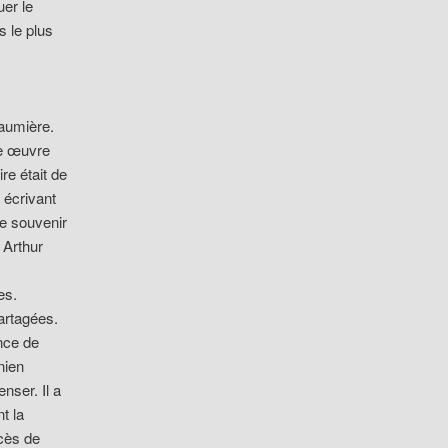
er le
 le plus
haumière.
ne œuvre
re était de
 écrivant
le souvenir
 Arthur
es.
artagées.
nce de
nien
nser. Il a
t la
ccès de