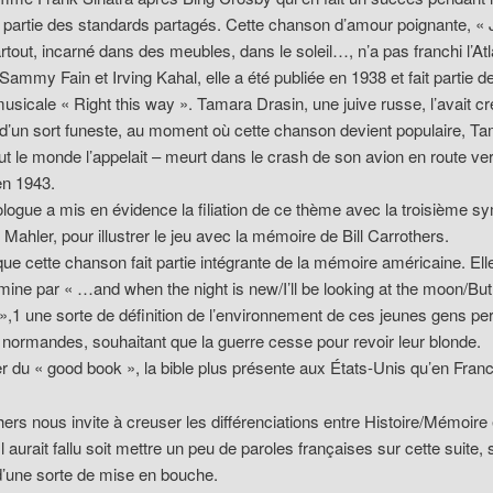
s partie des standards partagés. Cette chanson d’amour poignante, « 
artout, incarné dans des meubles, dans le soleil…, n’a pas franchi l’Atl
 Sammy Fain et Irving Kahal, elle a été publiée en 1938 et fait partie de
sicale « Right this way ». Tamara Drasin, une juive russe, l’avait cr
 d’un sort funeste, au moment où cette chanson devient populaire, T
 le monde l’appelait – meurt dans le crash de son avion en route ver
en 1943.
ogue a mis en évidence la filiation de ce thème avec la troisième s
Mahler, pour illustrer le jeu avec la mémoire de Bill Carrothers.
que cette chanson fait partie intégrante de la mémoire américaine. Elle
rmine par « …and when the night is new/I’ll be looking at the moon/But i
»,1 une sorte de définition de l’environnement de ces jeunes gens pe
 normandes, souhaitant que la guerre cesse pour revoir leur blonde.
r du « good book », la bible plus présente aux États-Unis qu’en Fra
thers nous invite à creuser les différenciations entre Histoire/Mémoire 
l aurait fallu soit mettre un peu de paroles françaises sur cette suite, so
d’une sorte de mise en bouche.