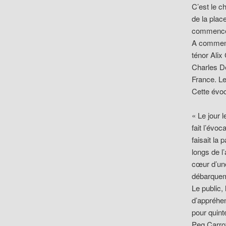
C’est le c
de la plac
commencé à
A commenc
ténor Alix
Charles De
France. Le
Cette évoc
« Le jour 
fait l’évo
faisait la
longs de l
cœur d’un
débarque
Le public,
d’appréhen
pour quint
Peg Carro