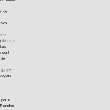
on de
tives
s’est
g de cette
 Les
e sont
 de
qui ont
« dégâts
 par le
 Blanchot.