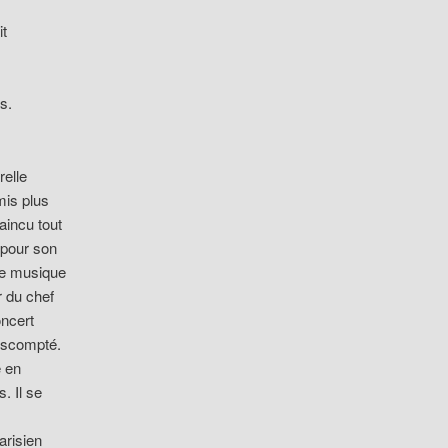
it
s.
relle
mis plus
aincu tout
 pour son
ne musique
r du chef
oncert
 escompté.
e en
. Il se
arisien