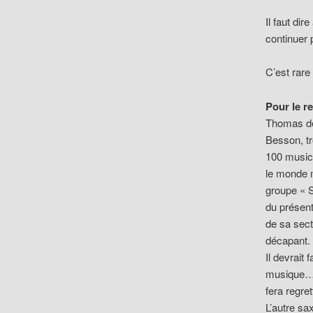
Il faut dir
continuer 
C’est rare
Pour le r
Thomas de 
Besson, tr
100 musici
le monde m
groupe « 
du présent
de sa sect
décapant. 
Il devrait
musique… E
fera regre
L’autre sa