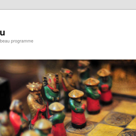
eu
e : beau programme