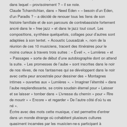
dans lequel – provisoirement ? – il se noie.
Claude Tchamitchian, dans « Need Eden » – besoin d’un Eden,
d’un Paradis ? – a décidé de renouer tous les liens de son
histoire familiale et de son parcours de contrebassiste fortement
ancré dans le « free jazz » et dans le jazz tout court. Les
compositions, synthèse quelquefois, collages pour d’autres sont
adaptées à son tentet. « Acoustic Lousadzak », nom de la
réunion de ces 10 musiciens, tracent des itinéraires pour le
moins curieux à travers trois suites : « Éveil », « Lumières » et
« Passages » sorte de début d’une autobiographie dont on attend
la suite. « Les promesses de l’aube » sont inscrites dans le noir
de nos rêves, de nos fantasmes qui se développent dans le noir
avec cette peur ancestrale pour dessiner des « Montagnes
intimes » ouvertes aux « Lumières ». « Imaginer l’éternité » dans
l’aube resplendissante, se croire soudain éternel pour « Laisser
et se laisser » tomber dans « L’ivresse du chemin » pour « Rire
de mourir » « Encore » et regarder « De l’autre côté d’où tu es
né ».
Écrire avec des mots cette musique, c’est permettre d’entrer
dans un monde étrange où cohabitent plusieurs cultures
quasiment incarnées par les musicien-ne-s participant à