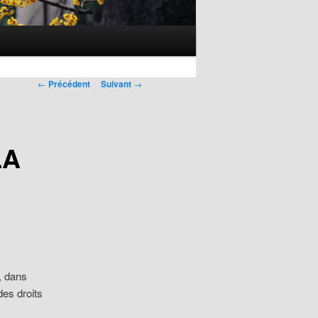
Navigation
←
Précédent
Suivant
→
des
articles
LA
, dans
des droits