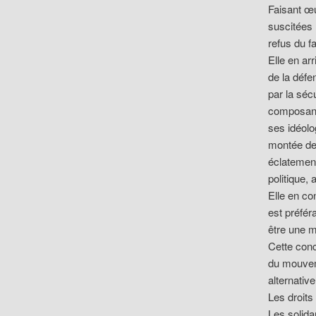
Faisant œu
suscitées 
refus du fa
Elle en arr
de la défe
par la séc
composante
ses idéolo
montée d
éclatemen
politique, 
Elle en co
est préfér
être une 
Cette conc
du mouvem
alternativ
Les droit
Les solida