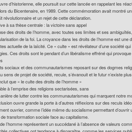
vre d’historienne, elle poursuit sur cette lancée en rappelant les réac
lors du Bicentenaire, en 1989. Cette commémoration avait montré un t
it révolutionnaire et un rejet de cette déclaration.
ive à sa thèse centrale : la victoire sans appel
nse des droits de l’homme, avec toutes ses limites et ses ambiguïtés,
ularisation de la foi. La croyance dans les droits de l’homme est une 
s actuelle de la laïcité. Ce « culte » est révélateur d’une société qui
gies. Ces droits sont le pendant d’un libéralisme effréné qui provoque
es
ts sociaux et des communautarismes reposant sur des dogmes relig
au sens de projet de société, recule, s’évanouit et le futur n’existe plus
nclut que « le culte des droits de l’homme »
able à l’emprise des religions sectarisées, sans
manière de lutter contre les communautarismes qui marquent notre m
lusion ouvre grande la porte à d’autres réflexions sur des reculs idé
ent ouvrier, comme l’idée même du socialisme permettant d’ouvrir 
e de transformation sociale face au capitalisme.
s de l’homme représentent un succédané à l’absence de valeurs co
rités collectives ont tendance à disparaître, comme les services publi