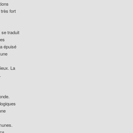
tions
rès fort
 se traduit
des
 a épuisé
 une
ieux. La
.
onde.
ologiques
une
mmunes.
cs,