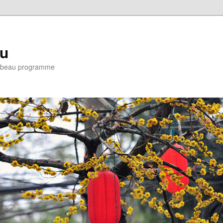
eu
e : beau programme