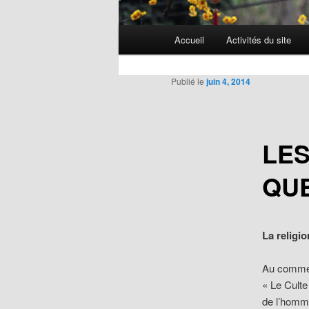
Menu
Accueil
Activités du site
Aller
principal
au
Publié le
juin 4, 2014
contenu
LES
principal
QU
La religi
Au commenc
« Le Culte
de l’homme